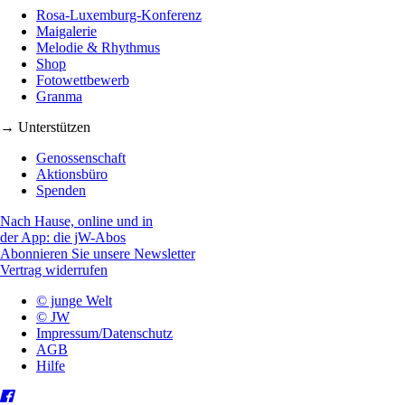
Rosa-Luxemburg-Konferenz
Maigalerie
Melodie & Rhythmus
Shop
Fotowettbewerb
Granma
→ Unterstützen
Genossenschaft
Aktionsbüro
Spenden
Nach Hause, online und in
der App: die jW-Abos
Abonnieren Sie unsere Newsletter
Vertrag widerrufen
© junge Welt
© JW
Impressum/Datenschutz
AGB
Hilfe