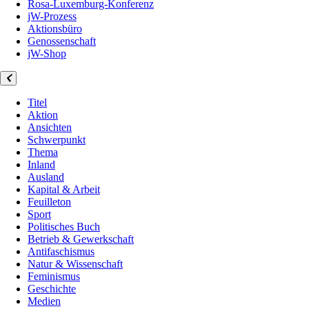
Rosa-Luxemburg-Konferenz
jW-Prozess
Aktionsbüro
Genossenschaft
jW-Shop
Titel
Aktion
Ansichten
Schwerpunkt
Thema
Inland
Ausland
Kapital & Arbeit
Feuilleton
Sport
Politisches Buch
Betrieb & Gewerkschaft
Antifaschismus
Natur & Wissenschaft
Feminismus
Geschichte
Medien