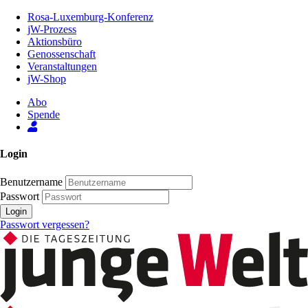
Zum
Rosa-Luxemburg-Konferenz
Inhalt
jW-Prozess
der
Aktionsbüro
Seite
Genossenschaft
Veranstaltungen
jW-Shop
Abo
Spende
Login
Benutzername
Passwort
Login
Passwort vergessen?