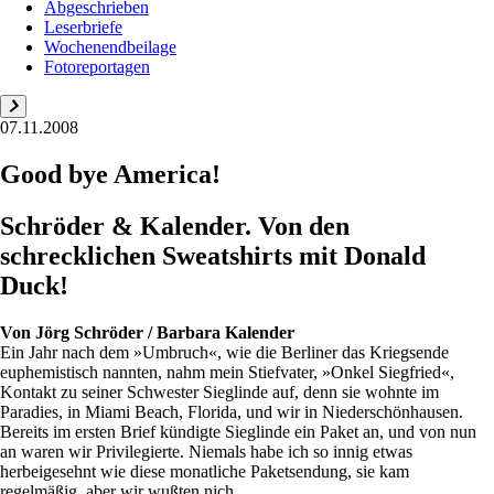
Abgeschrieben
Leserbriefe
Wochenendbeilage
Fotoreportagen
07.11.2008
Good bye America!
Schröder & Kalender. Von den
schrecklichen Sweatshirts mit Donald
Duck!
Von
Jörg Schröder / Barbara Kalender
Ein Jahr nach dem »Umbruch«, wie die Berliner das Kriegsende
euphemistisch nannten, nahm mein Stiefvater, »Onkel Siegfried«,
Kontakt zu seiner Schwester Sieglinde auf, denn sie wohnte im
Paradies, in Miami Beach, Florida, und wir in Niederschönhausen.
Bereits im ersten Brief kündigte Sieglinde ein Paket an, und von nun
an waren wir Privilegierte. Niemals habe ich so innig etwas
herbeigesehnt wie diese monatliche Paketsendung, sie kam
regelmäßig, aber wir wußten nich...