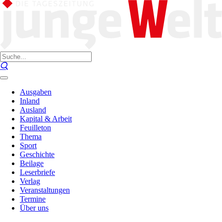
Ausgaben
Inland
Ausland
Kapital & Arbeit
Feuilleton
Thema
Sport
Geschichte
Beilage
Leserbriefe
Verlag
Veranstaltungen
Termine
Über uns