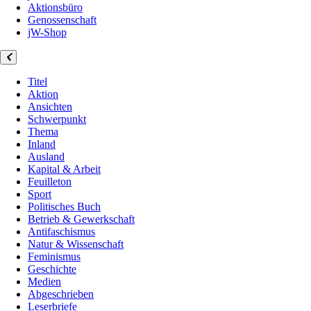
Aktionsbüro
Genossenschaft
jW-Shop
Titel
Aktion
Ansichten
Schwerpunkt
Thema
Inland
Ausland
Kapital & Arbeit
Feuilleton
Sport
Politisches Buch
Betrieb & Gewerkschaft
Antifaschismus
Natur & Wissenschaft
Feminismus
Geschichte
Medien
Abgeschrieben
Leserbriefe