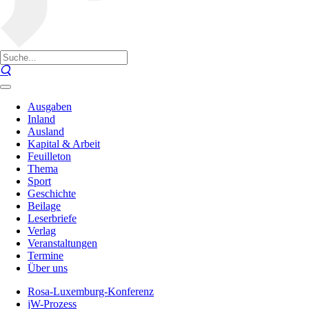
Ausgaben
Inland
Ausland
Kapital & Arbeit
Feuilleton
Thema
Sport
Geschichte
Beilage
Leserbriefe
Verlag
Veranstaltungen
Termine
Über uns
Rosa-Luxemburg-Konferenz
jW-Prozess