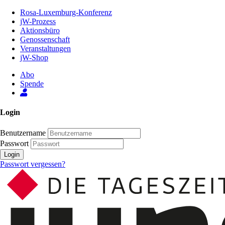
Zum
Rosa-Luxemburg-Konferenz
Inhalt
jW-Prozess
der
Aktionsbüro
Seite
Genossenschaft
Veranstaltungen
jW-Shop
Abo
Spende
Login
Benutzername
Passwort
Login
Passwort vergessen?