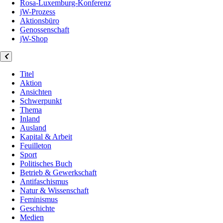
Rosa-Luxemburg-Konferenz
jW-Prozess
Aktionsbüro
Genossenschaft
jW-Shop
Titel
Aktion
Ansichten
Schwerpunkt
Thema
Inland
Ausland
Kapital & Arbeit
Feuilleton
Sport
Politisches Buch
Betrieb & Gewerkschaft
Antifaschismus
Natur & Wissenschaft
Feminismus
Geschichte
Medien