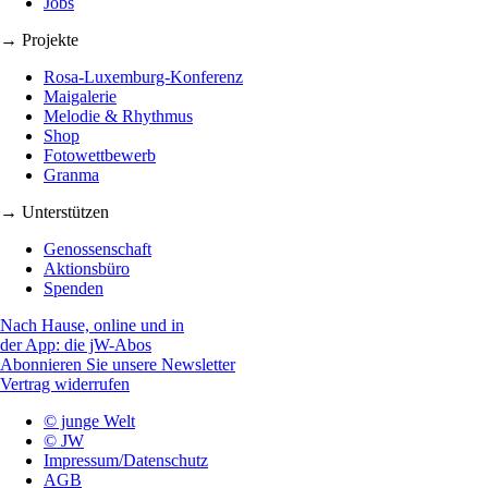
Jobs
→ Projekte
Rosa-Luxemburg-Konferenz
Maigalerie
Melodie & Rhythmus
Shop
Fotowettbewerb
Granma
→ Unterstützen
Genossenschaft
Aktionsbüro
Spenden
Nach Hause, online und in
der App: die jW-Abos
Abonnieren Sie unsere Newsletter
Vertrag widerrufen
© junge Welt
© JW
Impressum/Datenschutz
AGB