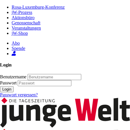
Zum
Rosa-Luxemburg-Konferenz
Inhalt
jW-Prozess
der
Aktionsbüro
Seite
Genossenschaft
Veranstaltungen
jW-Shop
Abo
Spende
Login
Benutzername
Passwort
Login
Passwort vergessen?