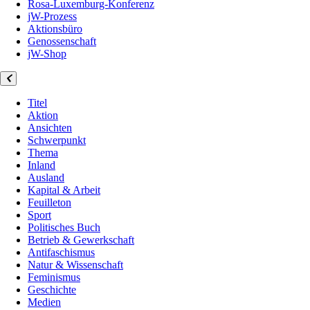
Rosa-Luxemburg-Konferenz
jW-Prozess
Aktionsbüro
Genossenschaft
jW-Shop
Titel
Aktion
Ansichten
Schwerpunkt
Thema
Inland
Ausland
Kapital & Arbeit
Feuilleton
Sport
Politisches Buch
Betrieb & Gewerkschaft
Antifaschismus
Natur & Wissenschaft
Feminismus
Geschichte
Medien