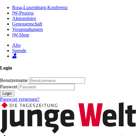
Zum
Rosa-Luxemburg-Konferenz
Inhalt
jW-Prozess
der
Aktionsbüro
Seite
Genossenschaft
Veranstaltungen
jW-Shop
Abo
Spende
Login
Benutzername
Passwort
Login
Passwort vergessen?