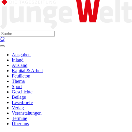
Ausgaben
Inland
Ausland
Kapital & Arbeit
Feuilleton
Thema
Sport
Geschichte
Beilage
Leserbriefe
Verlag
Veranstaltungen
Termine
Über uns