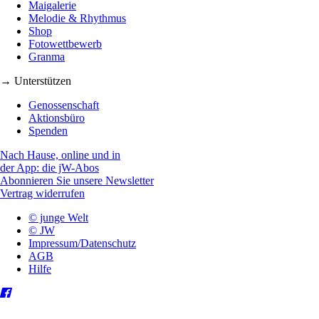
Maigalerie
Melodie & Rhythmus
Shop
Fotowettbewerb
Granma
→ Unterstützen
Genossenschaft
Aktionsbüro
Spenden
Nach Hause, online und in
der App: die jW-Abos
Abonnieren Sie unsere Newsletter
Vertrag widerrufen
© junge Welt
© JW
Impressum/Datenschutz
AGB
Hilfe