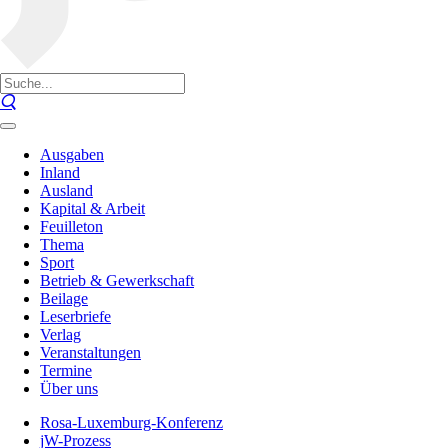
Ausgaben
Inland
Ausland
Kapital & Arbeit
Feuilleton
Thema
Sport
Betrieb & Gewerkschaft
Beilage
Leserbriefe
Verlag
Veranstaltungen
Termine
Über uns
Rosa-Luxemburg-Konferenz
jW-Prozess