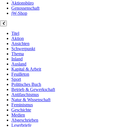
Aktionsbüro
Genossenschaft
jW-Shop
Titel
Aktion
Ansichten
Schwerpunkt
Thema
Inland
Ausland
Kapital & Arbeit
Feuilleton
Sport
Politisches Buch
Betrieb & Gewerkschaft
Antifaschismus
Natur & Wissenschaft
Feminismus
Geschichte
Medien
Abgeschrieben
Leserbriefe