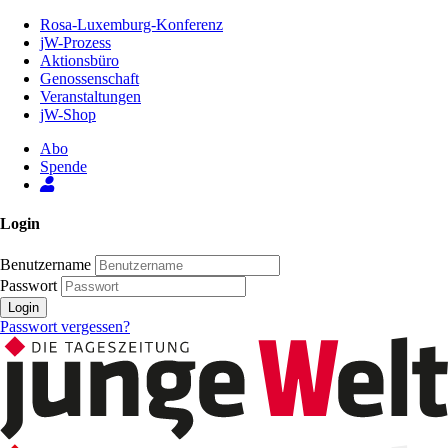
Zum
Rosa-Luxemburg-Konferenz
Inhalt
jW-Prozess
der
Aktionsbüro
Seite
Genossenschaft
Veranstaltungen
jW-Shop
Abo
Spende
Login
Benutzername
Passwort
Login
Passwort vergessen?