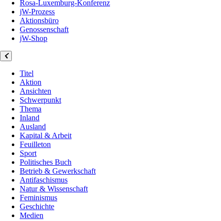
Rosa-Luxemburg-Konferenz
jW-Prozess
Aktionsbüro
Genossenschaft
jW-Shop
Titel
Aktion
Ansichten
Schwerpunkt
Thema
Inland
Ausland
Kapital & Arbeit
Feuilleton
Sport
Politisches Buch
Betrieb & Gewerkschaft
Antifaschismus
Natur & Wissenschaft
Feminismus
Geschichte
Medien