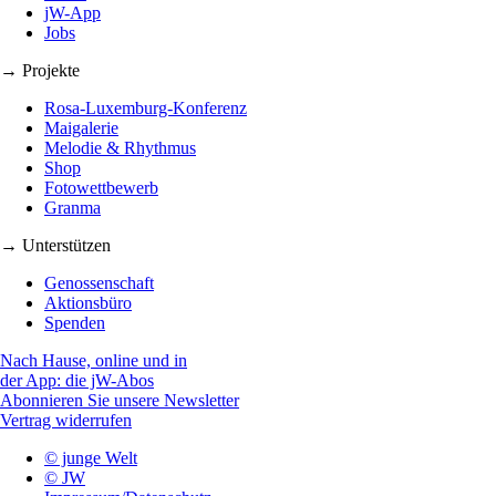
jW-App
Jobs
→ Projekte
Rosa-Luxemburg-Konferenz
Maigalerie
Melodie & Rhythmus
Shop
Fotowettbewerb
Granma
→ Unterstützen
Genossenschaft
Aktionsbüro
Spenden
Nach Hause, online und in
der App: die jW-Abos
Abonnieren Sie unsere Newsletter
Vertrag widerrufen
© junge Welt
© JW