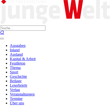
Ausgaben
Inland
Ausland
Kapital & Arbeit
Feuilleton
Thema
Sport
Geschichte
Beilage
Leserbriefe
Verlag
Veranstaltungen
Termine
Über uns