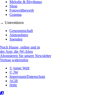
Melodie & Rhythmus
Shop
Fotowettbewerb
Granma
→ Unterstützen
Genossenschaft
Aktionsbüro
Spenden
Nach Hause, online und in
der App: die jW-Abos
Abonnieren Sie unsere Newsletter
Vertrag widerrufen
© junge Welt
© JW
Impressum/Datenschutz
AGB
Hilfe