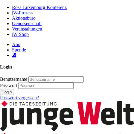
Zum
Rosa-Luxemburg-Konferenz
Inhalt
jW-Prozess
der
Aktionsbüro
Seite
Genossenschaft
Veranstaltungen
jW-Shop
Abo
Spende
Login
Benutzername
Passwort
Login
Passwort vergessen?