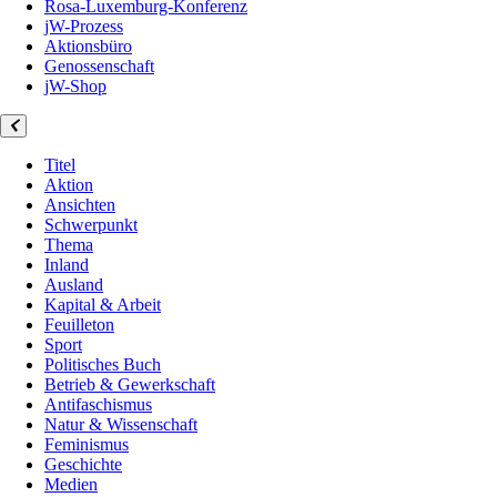
Rosa-Luxemburg-Konferenz
jW-Prozess
Aktionsbüro
Genossenschaft
jW-Shop
Titel
Aktion
Ansichten
Schwerpunkt
Thema
Inland
Ausland
Kapital & Arbeit
Feuilleton
Sport
Politisches Buch
Betrieb & Gewerkschaft
Antifaschismus
Natur & Wissenschaft
Feminismus
Geschichte
Medien