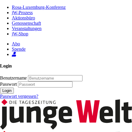
Zum
Rosa-Luxemburg-Konferenz
Inhalt
jW-Prozess
der
Aktionsbüro
Seite
Genossenschaft
Veranstaltungen
jW-Shop
Abo
Spende
Login
Benutzername
Passwort
Login
Passwort vergessen?