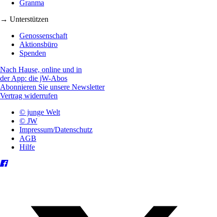
Granma
→ Unterstützen
Genossenschaft
Aktionsbüro
Spenden
Nach Hause, online und in
der App: die jW-Abos
Abonnieren Sie unsere Newsletter
Vertrag widerrufen
© junge Welt
© JW
Impressum/Datenschutz
AGB
Hilfe