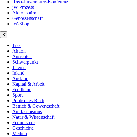
Rosa-Luxemburg-Konferenz
jW-Prozess
Aktionsbüro
Genossenschaft
jW-Shop
Titel
Aktion
Ansichten
Schwerpunkt
Thema
Inland
Ausland
Kapital & Arbeit
Feuilleton
Sport
Politisches Buch
Betrieb & Gewerkschaft
Antifaschismus
Natur & Wissenschaft
Feminismus
Geschichte
Medien