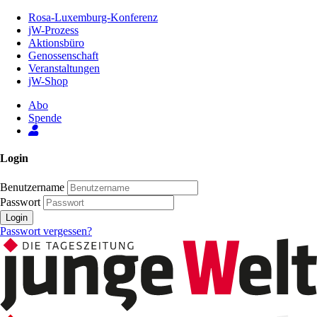
Zum
Rosa-Luxemburg-Konferenz
Inhalt
jW-Prozess
der
Aktionsbüro
Seite
Genossenschaft
Veranstaltungen
jW-Shop
Abo
Spende
Login
Benutzername
Passwort
Login
Passwort vergessen?