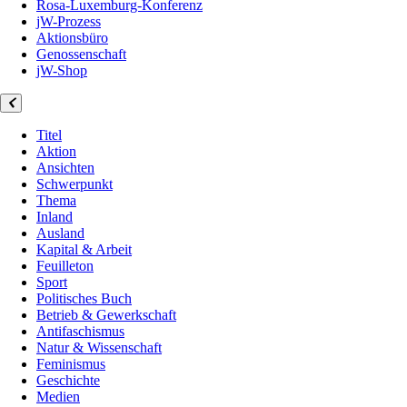
Rosa-Luxemburg-Konferenz
jW-Prozess
Aktionsbüro
Genossenschaft
jW-Shop
Titel
Aktion
Ansichten
Schwerpunkt
Thema
Inland
Ausland
Kapital & Arbeit
Feuilleton
Sport
Politisches Buch
Betrieb & Gewerkschaft
Antifaschismus
Natur & Wissenschaft
Feminismus
Geschichte
Medien