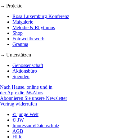
→ Projekte
Rosa-Luxemburg-Konferenz
Maigalerie
Melodie & Rhythmus
Shop
Fotowettbewerb
Granma
→ Unterstützen
Genossenschaft
Aktionsbüro
Spenden
Nach Hause, online und in
der App: die jW-Abos
Abonnieren Sie unsere Newsletter
Vertrag widerrufen
© junge Welt
© JW
Impressum/Datenschutz
AGB
Hilfe