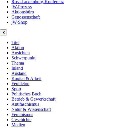
Rosa-Luxemburg-Konferenz
jW-Prozess
Aktionsbüro
Genossenschaft
jW-Shop
Titel
Aktion
Ansichten
Schwerpunkt
Thema
Inland
Ausland
Kapital & Arbeit
Feuilleton
Sport
Politisches Buch
Betrieb & Gewerkschaft
Antifaschismus
Natur & Wissenschaft
Feminismus
Geschichte
Medien