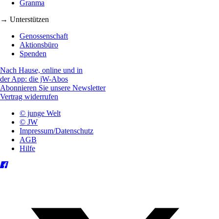
Granma
→ Unterstützen
Genossenschaft
Aktionsbüro
Spenden
Nach Hause, online und in
der App: die jW-Abos
Abonnieren Sie unsere Newsletter
Vertrag widerrufen
© junge Welt
© JW
Impressum/Datenschutz
AGB
Hilfe