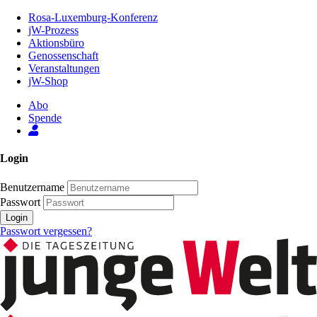
Zum
Rosa-Luxemburg-Konferenz
Inhalt
jW-Prozess
der
Aktionsbüro
Seite
Genossenschaft
Veranstaltungen
jW-Shop
Abo
Spende
Login
Benutzername
Passwort
Login
Passwort vergessen?