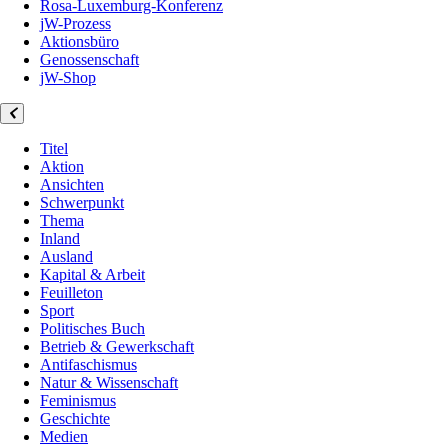
Rosa-Luxemburg-Konferenz
jW-Prozess
Aktionsbüro
Genossenschaft
jW-Shop
Titel
Aktion
Ansichten
Schwerpunkt
Thema
Inland
Ausland
Kapital & Arbeit
Feuilleton
Sport
Politisches Buch
Betrieb & Gewerkschaft
Antifaschismus
Natur & Wissenschaft
Feminismus
Geschichte
Medien