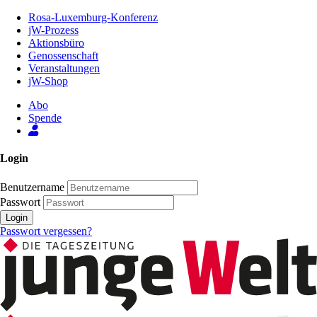
Zum
Rosa-Luxemburg-Konferenz
Inhalt
jW-Prozess
der
Aktionsbüro
Seite
Genossenschaft
Veranstaltungen
jW-Shop
Abo
Spende
Login
Benutzername
Passwort
Login
Passwort vergessen?