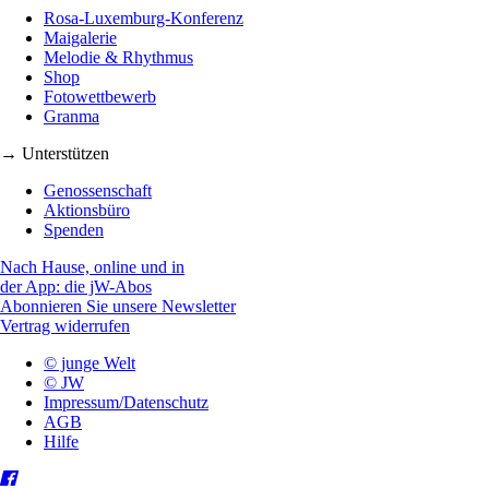
Rosa-Luxemburg-Konferenz
Maigalerie
Melodie & Rhythmus
Shop
Fotowettbewerb
Granma
→ Unterstützen
Genossenschaft
Aktionsbüro
Spenden
Nach Hause, online und in
der App: die jW-Abos
Abonnieren Sie unsere Newsletter
Vertrag widerrufen
© junge Welt
© JW
Impressum/Datenschutz
AGB
Hilfe