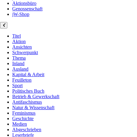
Aktionsbüro
Genossenschaft
jW-Shop
Titel
Aktion
Ansichten
Schwerpunkt
Thema
Inland
Ausland
Kapital & Arbeit
Feuilleton
Sport
Politisches Buch
Betrieb & Gewerkschaft
Antifaschismus
Natur & Wissenschaft
Feminismus
Geschichte
Medien
Abgeschrieben
Leserbriefe