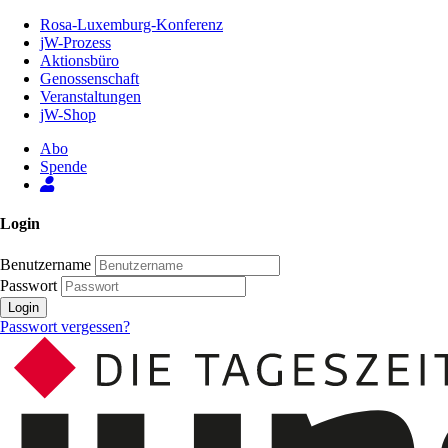
Zum
Rosa-Luxemburg-Konferenz
Inhalt
jW-Prozess
der
Aktionsbüro
Seite
Genossenschaft
Veranstaltungen
jW-Shop
Abo
Spende
Login
Benutzername
Passwort
Login
Passwort vergessen?