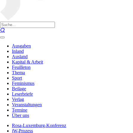
Ausgaben
Inland
Ausland
Kapital & Arbeit
Feuilleton
Thema
Sport
Feminismus
Beilage
Leserbriefe
Verlag
Veranstaltungen
Termine
Über uns
Rosa-Luxemburg-Konferenz
jW-Prozess