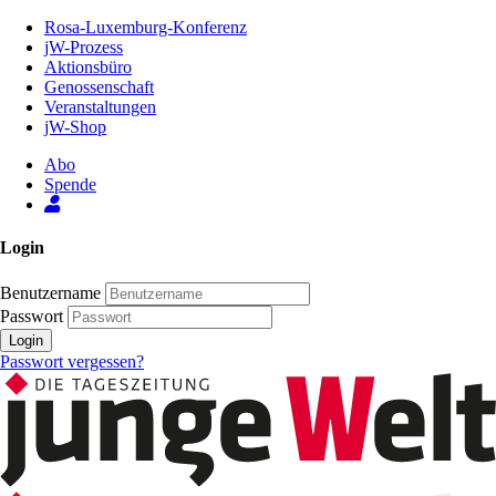
Zum
Rosa-Luxemburg-Konferenz
Inhalt
jW-Prozess
der
Aktionsbüro
Seite
Genossenschaft
Veranstaltungen
jW-Shop
Abo
Spende
Login
Benutzername
Passwort
Login
Passwort vergessen?