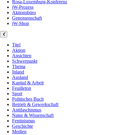
Rosa-Luxemburg-Konferenz
jW-Prozess
Aktionsbüro
Genossenschaft
jW-Shop
Titel
Aktion
Ansichten
Schwerpunkt
Thema
Inland
Ausland
Kapital & Arbeit
Feuilleton
Sport
Politisches Buch
Betrieb & Gewerkschaft
Antifaschismus
Natur & Wissenschaft
Feminismus
Geschichte
Medien