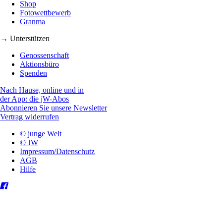
Shop
Fotowettbewerb
Granma
→ Unterstützen
Genossenschaft
Aktionsbüro
Spenden
Nach Hause, online und in
der App: die jW-Abos
Abonnieren Sie unsere Newsletter
Vertrag widerrufen
© junge Welt
© JW
Impressum/Datenschutz
AGB
Hilfe