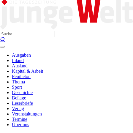
Ausgaben
Inland
Ausland
Kapital & Arbeit
Feuilleton
Thema
Sport
Geschichte
Beilage
Leserbriefe
Verlag
Veranstaltungen
Termine
Über uns