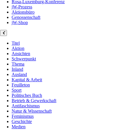
Rosa-Luxemburg-Konferenz
jW-Prozess
Aktionsbüro
Genossenschaft
jW-Shop
Titel
Aktion
Ansichten
Schwerpunkt
Thema
Inland
Ausland
Kapital & Arbeit
Feuilleton
Sport
Politisches Buch
Betrieb & Gewerkschaft
Antifaschismus
Natur & Wissenschaft
Feminismus
Geschichte
Medien