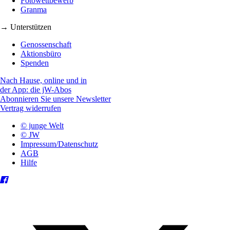
Fotowettbewerb
Granma
→ Unterstützen
Genossenschaft
Aktionsbüro
Spenden
Nach Hause, online und in
der App: die jW-Abos
Abonnieren Sie unsere Newsletter
Vertrag widerrufen
© junge Welt
© JW
Impressum/Datenschutz
AGB
Hilfe