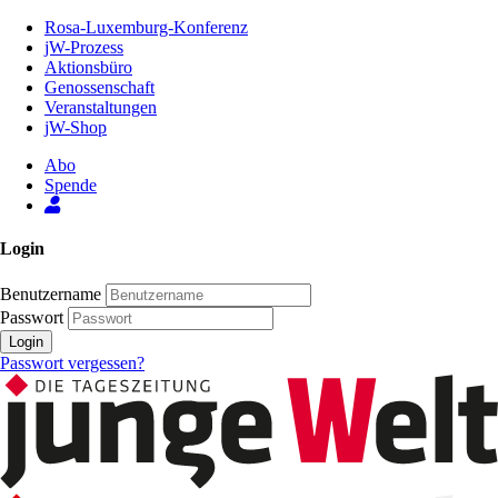
Zum
Rosa-Luxemburg-Konferenz
Inhalt
jW-Prozess
der
Aktionsbüro
Seite
Genossenschaft
Veranstaltungen
jW-Shop
Abo
Spende
Login
Benutzername
Passwort
Login
Passwort vergessen?