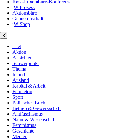
Rosa-Luxemburg-Konferenz
jW-Prozess
Aktionsbüro
Genossenschaft
jW-Shop
Titel
Aktion
Ansichten
Schwerpunkt
Thema
Inland
Ausland
Kapital & Arbeit
Feuilleton
Sport
Politisches Buch
Betrieb & Gewerkschaft
Antifaschismus
Natur & Wissenschaft
Feminismus
Geschichte
Medien