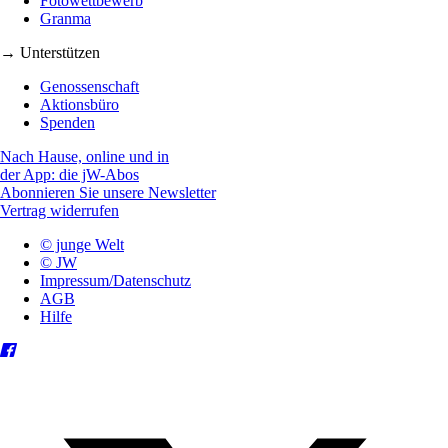
Fotowettbewerb
Granma
→ Unterstützen
Genossenschaft
Aktionsbüro
Spenden
Nach Hause, online und in
der App: die jW-Abos
Abonnieren Sie unsere Newsletter
Vertrag widerrufen
© junge Welt
© JW
Impressum/Datenschutz
AGB
Hilfe