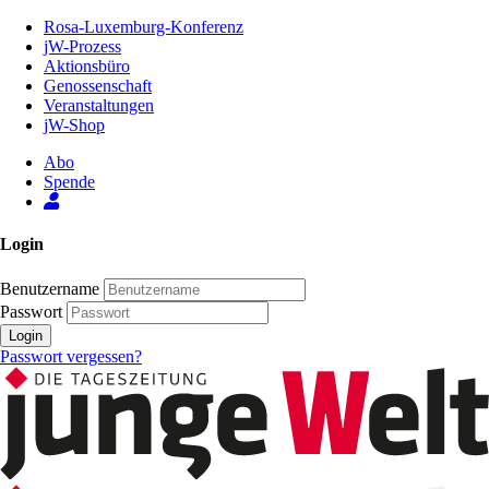
Zum
Rosa-Luxemburg-Konferenz
Inhalt
jW-Prozess
der
Aktionsbüro
Seite
Genossenschaft
Veranstaltungen
jW-Shop
Abo
Spende
Login
Benutzername
Passwort
Login
Passwort vergessen?