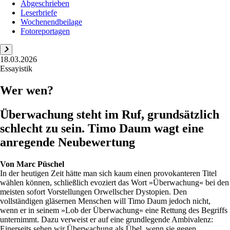
Abgeschrieben
Leserbriefe
Wochenendbeilage
Fotoreportagen
18.03.2026
Essayistik
Wer wen?
Überwachung steht im Ruf, grundsätzlich
schlecht zu sein. Timo Daum wagt eine
anregende Neubewertung
Von
Marc Püschel
In der heutigen Zeit hätte man sich kaum einen provokanteren Titel
wählen können, schließlich evoziert das Wort »Überwachung« bei den
meisten sofort Vorstellungen Orwellscher Dystopien. Den
vollständigen gläsernen Menschen will Timo Daum jedoch nicht,
wenn er in seinem »Lob der Überwachung« eine Rettung des Begriffs
unternimmt. Dazu verweist er auf eine grundlegende Ambivalenz:
Einerseits sehen wir Überwachung als Übel, wenn sie gegen