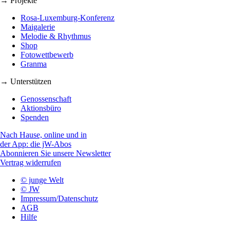
→ Projekte
Rosa-Luxemburg-Konferenz
Maigalerie
Melodie & Rhythmus
Shop
Fotowettbewerb
Granma
→ Unterstützen
Genossenschaft
Aktionsbüro
Spenden
Nach Hause, online und in
der App: die jW-Abos
Abonnieren Sie unsere Newsletter
Vertrag widerrufen
© junge Welt
© JW
Impressum/Datenschutz
AGB
Hilfe