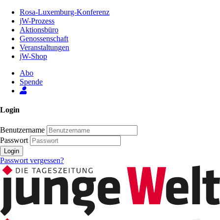
Zum
Rosa-Luxemburg-Konferenz
Inhalt
jW-Prozess
der
Aktionsbüro
Seite
Genossenschaft
Veranstaltungen
jW-Shop
Abo
Spende
Login
Benutzername
Passwort
Login
Passwort vergessen?