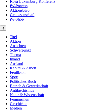
Rosa-Luxemburg-Konferenz
jW-Prozess
Aktionsbüro
Genossenschaft
jW-Shop
Titel
Aktion
Ansichten
Schwerpunkt
Thema
Inland
Ausland
Kapital & Arbeit
Feuilleton
Sport
Politisches Buch
Betrieb & Gewerkschaft
Antifaschismus
Natur & Wissenschaft
Feminismus
Geschichte
Medien