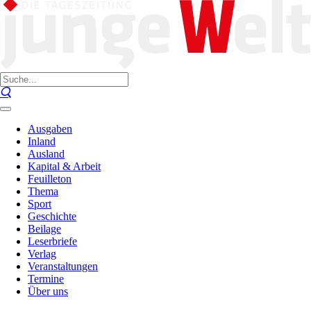
Ausgaben
Inland
Ausland
Kapital & Arbeit
Feuilleton
Thema
Sport
Geschichte
Beilage
Leserbriefe
Verlag
Veranstaltungen
Termine
Über uns