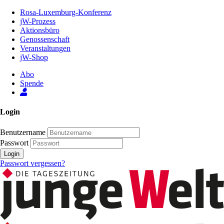
Zum
Rosa-Luxemburg-Konferenz
Inhalt
jW-Prozess
der
Aktionsbüro
Seite
Genossenschaft
Veranstaltungen
jW-Shop
Abo
Spende
Login
Benutzername
Passwort
Login
Passwort vergessen?