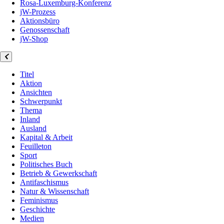
Rosa-Luxemburg-Konferenz
jW-Prozess
Aktionsbüro
Genossenschaft
jW-Shop
Titel
Aktion
Ansichten
Schwerpunkt
Thema
Inland
Ausland
Kapital & Arbeit
Feuilleton
Sport
Politisches Buch
Betrieb & Gewerkschaft
Antifaschismus
Natur & Wissenschaft
Feminismus
Geschichte
Medien