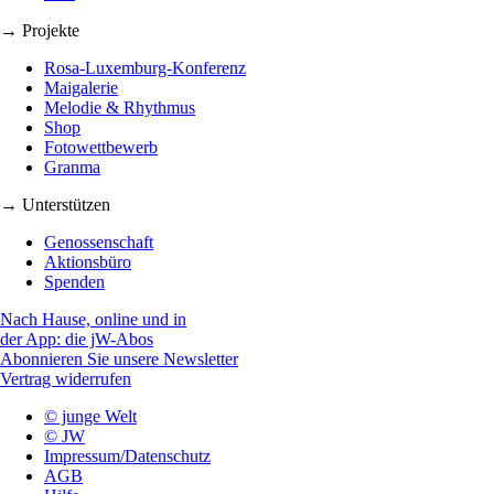
→ Projekte
Rosa-Luxemburg-Konferenz
Maigalerie
Melodie & Rhythmus
Shop
Fotowettbewerb
Granma
→ Unterstützen
Genossenschaft
Aktionsbüro
Spenden
Nach Hause, online und in
der App: die jW-Abos
Abonnieren Sie unsere Newsletter
Vertrag widerrufen
© junge Welt
© JW
Impressum/Datenschutz
AGB