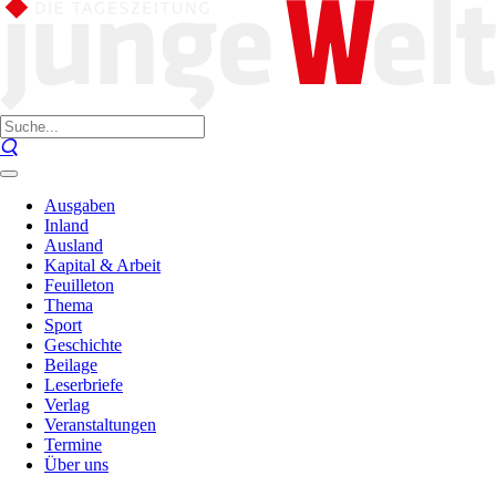
Ausgaben
Inland
Ausland
Kapital & Arbeit
Feuilleton
Thema
Sport
Geschichte
Beilage
Leserbriefe
Verlag
Veranstaltungen
Termine
Über uns