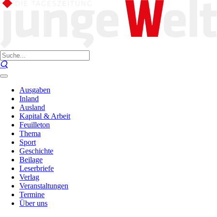
Ausgaben
Inland
Ausland
Kapital & Arbeit
Feuilleton
Thema
Sport
Geschichte
Beilage
Leserbriefe
Verlag
Veranstaltungen
Termine
Über uns