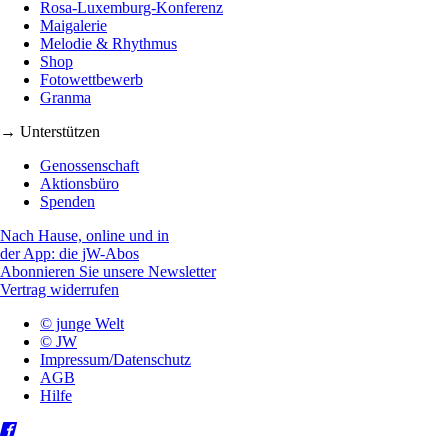
Rosa-Luxemburg-Konferenz
Maigalerie
Melodie & Rhythmus
Shop
Fotowettbewerb
Granma
→ Unterstützen
Genossenschaft
Aktionsbüro
Spenden
Nach Hause, online und in
der App: die jW-Abos
Abonnieren Sie unsere Newsletter
Vertrag widerrufen
© junge Welt
© JW
Impressum/Datenschutz
AGB
Hilfe