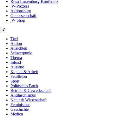
Rosa-Luxemburg-Konferenz
jW-Prozess
Aktionsbüro
Genossenschaft
jW-Shop
Titel
Aktion
Ansichten
Schwerpunkt
Thema
Inland
Ausland
Kapital & Arbeit
Feuilleton
Sport
Politisches Buch
Betrieb & Gewerkschaft
Antifaschismus
Natur & Wissenschaft
Feminismus
Geschichte
Medien