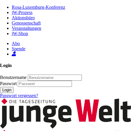
Zum
Rosa-Luxemburg-Konferenz
Inhalt
jW-Prozess
der
Aktionsbüro
Seite
Genossenschaft
Veranstaltungen
jW-Shop
Abo
Spende
Login
Benutzername
Passwort
Login
Passwort vergessen?