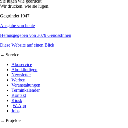
Sie lügen wie gedruckt.
Wir drucken, wie sie lügen.
Gegründet 1947
Ausgabe von heute
Herausgegeben von 3079 GenossInnen
Diese Website auf einen Blick
→ Service
Aboservice
Abo kündigen
Newsletter
Werben
Veranstaltungen
Terminkalender
Kontakt
Kiosk
jW-App
Jobs
→ Projekte