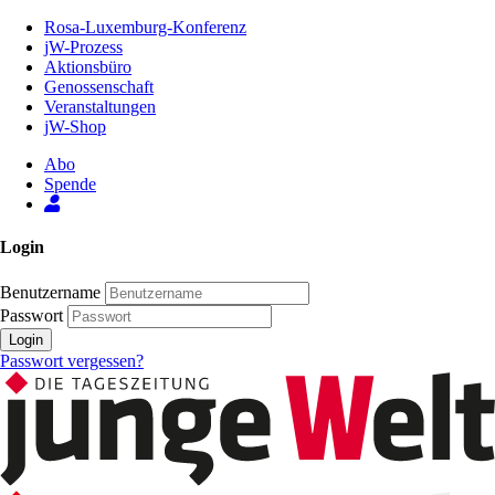
Zum
Rosa-Luxemburg-Konferenz
Inhalt
jW-Prozess
der
Aktionsbüro
Seite
Genossenschaft
Veranstaltungen
jW-Shop
Abo
Spende
Login
Benutzername
Passwort
Login
Passwort vergessen?