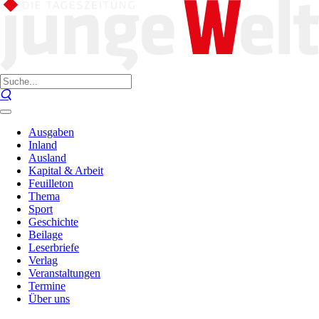
Ausgaben
Inland
Ausland
Kapital & Arbeit
Feuilleton
Thema
Sport
Geschichte
Beilage
Leserbriefe
Verlag
Veranstaltungen
Termine
Über uns