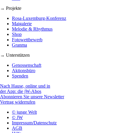
→ Projekte
Rosa-Luxemburg-Konferenz
Maigalerie
Melodie & Rhythmus
Shop
Fotowettbewerb
Granma
→ Unterstützen
Genossenschaft
Aktionsbüro
Spenden
Nach Hause, online und in
der App: die jW-Abos
Abonnieren Sie unsere Newsletter
Vertrag widerrufen
© junge Welt
© JW
Impressum/Datenschutz
AGB