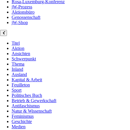
Rosa-Luxemburg-Konferenz
jW-Prozess
Aktionsbüro
Genossenschaft
jW-Shop
Titel
Aktion
Ansichten
Schwerpunkt
Thema
Inland
Ausland
Kapital & Arbeit
Feuilleton
Sport
Politisches Buch
Betrieb & Gewerkschaft
Antifaschismus
Natur & Wissenschaft
Feminismus
Geschichte
Medien