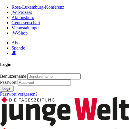
Zum
Rosa-Luxemburg-Konferenz
Inhalt
jW-Prozess
der
Aktionsbüro
Seite
Genossenschaft
Veranstaltungen
jW-Shop
Abo
Spende
Login
Benutzername
Passwort
Login
Passwort vergessen?