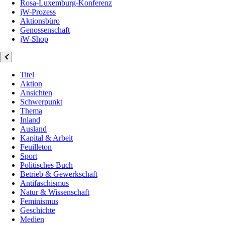
Rosa-Luxemburg-Konferenz
jW-Prozess
Aktionsbüro
Genossenschaft
jW-Shop
Titel
Aktion
Ansichten
Schwerpunkt
Thema
Inland
Ausland
Kapital & Arbeit
Feuilleton
Sport
Politisches Buch
Betrieb & Gewerkschaft
Antifaschismus
Natur & Wissenschaft
Feminismus
Geschichte
Medien