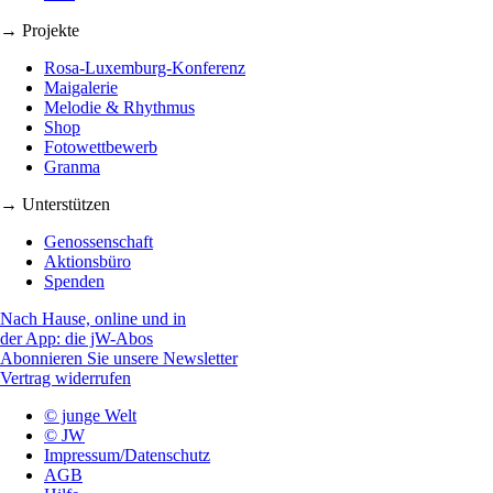
→ Projekte
Rosa-Luxemburg-Konferenz
Maigalerie
Melodie & Rhythmus
Shop
Fotowettbewerb
Granma
→ Unterstützen
Genossenschaft
Aktionsbüro
Spenden
Nach Hause, online und in
der App: die jW-Abos
Abonnieren Sie unsere Newsletter
Vertrag widerrufen
© junge Welt
© JW
Impressum/Datenschutz
AGB