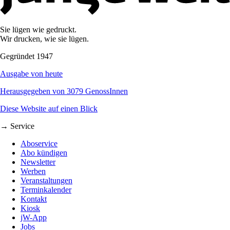
Sie lügen wie gedruckt.
Wir drucken, wie sie lügen.
Gegründet 1947
Ausgabe von heute
Herausgegeben von 3079 GenossInnen
Diese Website auf einen Blick
→ Service
Aboservice
Abo kündigen
Newsletter
Werben
Veranstaltungen
Terminkalender
Kontakt
Kiosk
jW-App
Jobs