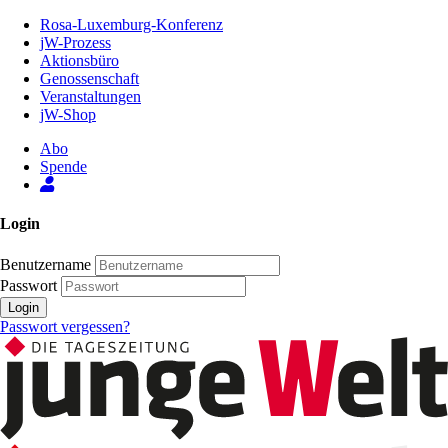
Zum
Rosa-Luxemburg-Konferenz
Inhalt
jW-Prozess
der
Aktionsbüro
Seite
Genossenschaft
Veranstaltungen
jW-Shop
Abo
Spende
Login
Benutzername
Passwort
Login
Passwort vergessen?