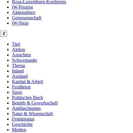
Rosa-Luxemburg-Konferenz
jW-Prozess
Aktionsbüro
Genossenschaft
jW-Shop
Titel
Aktion
Ansichten
Schwerpunkt
Thema
Inland
Ausland
Kapital & Arbeit
Feuilleton
Sport
Politisches Buch
Betrieb & Gewerkschaft
Antifaschismus
Natur & Wissenschaft
Feminismus
Geschichte
Medien