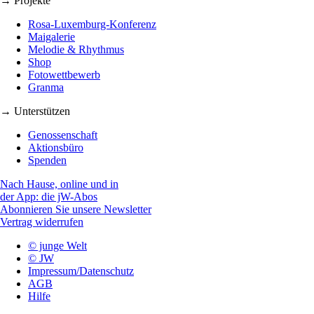
→ Projekte
Rosa-Luxemburg-Konferenz
Maigalerie
Melodie & Rhythmus
Shop
Fotowettbewerb
Granma
→ Unterstützen
Genossenschaft
Aktionsbüro
Spenden
Nach Hause, online und in
der App: die jW-Abos
Abonnieren Sie unsere Newsletter
Vertrag widerrufen
© junge Welt
© JW
Impressum/Datenschutz
AGB
Hilfe