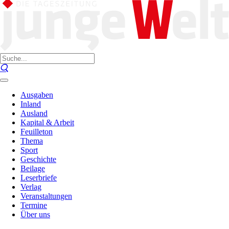
Ausgaben
Inland
Ausland
Kapital & Arbeit
Feuilleton
Thema
Sport
Geschichte
Beilage
Leserbriefe
Verlag
Veranstaltungen
Termine
Über uns