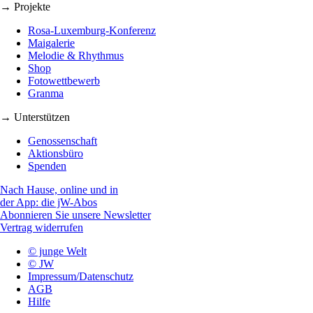
→ Projekte
Rosa-Luxemburg-Konferenz
Maigalerie
Melodie & Rhythmus
Shop
Fotowettbewerb
Granma
→ Unterstützen
Genossenschaft
Aktionsbüro
Spenden
Nach Hause, online und in
der App: die jW-Abos
Abonnieren Sie unsere Newsletter
Vertrag widerrufen
© junge Welt
© JW
Impressum/Datenschutz
AGB
Hilfe