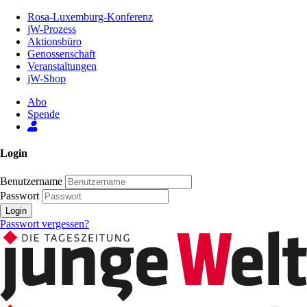
Zum
Rosa-Luxemburg-Konferenz
Inhalt
jW-Prozess
der
Aktionsbüro
Seite
Genossenschaft
Veranstaltungen
jW-Shop
Abo
Spende
Login
Benutzername
Passwort
Login
Passwort vergessen?