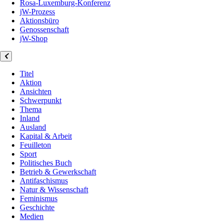
Rosa-Luxemburg-Konferenz
jW-Prozess
Aktionsbüro
Genossenschaft
jW-Shop
Titel
Aktion
Ansichten
Schwerpunkt
Thema
Inland
Ausland
Kapital & Arbeit
Feuilleton
Sport
Politisches Buch
Betrieb & Gewerkschaft
Antifaschismus
Natur & Wissenschaft
Feminismus
Geschichte
Medien