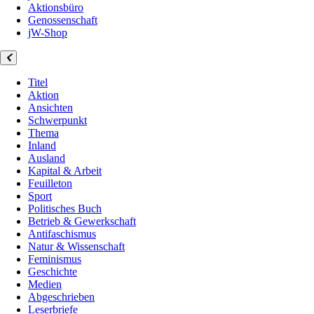
Aktionsbüro
Genossenschaft
jW-Shop
Titel
Aktion
Ansichten
Schwerpunkt
Thema
Inland
Ausland
Kapital & Arbeit
Feuilleton
Sport
Politisches Buch
Betrieb & Gewerkschaft
Antifaschismus
Natur & Wissenschaft
Feminismus
Geschichte
Medien
Abgeschrieben
Leserbriefe