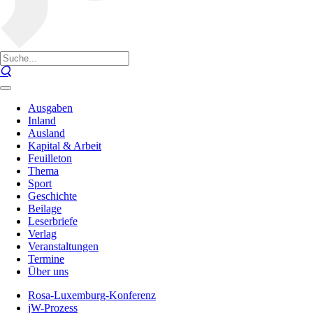
Ausgaben
Inland
Ausland
Kapital & Arbeit
Feuilleton
Thema
Sport
Geschichte
Beilage
Leserbriefe
Verlag
Veranstaltungen
Termine
Über uns
Rosa-Luxemburg-Konferenz
jW-Prozess