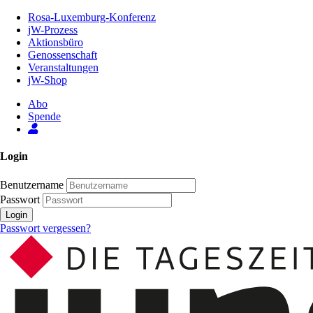
Zum
Rosa-Luxemburg-Konferenz
Inhalt
jW-Prozess
der
Aktionsbüro
Seite
Genossenschaft
Veranstaltungen
jW-Shop
Abo
Spende
Login
Benutzername
Passwort
Login
Passwort vergessen?