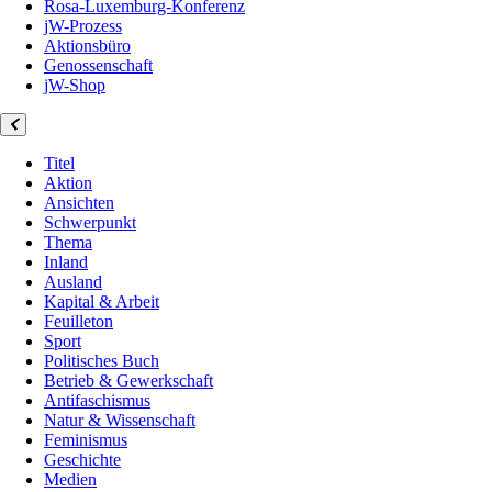
Rosa-Luxemburg-Konferenz
jW-Prozess
Aktionsbüro
Genossenschaft
jW-Shop
Titel
Aktion
Ansichten
Schwerpunkt
Thema
Inland
Ausland
Kapital & Arbeit
Feuilleton
Sport
Politisches Buch
Betrieb & Gewerkschaft
Antifaschismus
Natur & Wissenschaft
Feminismus
Geschichte
Medien