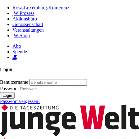
Zum
Rosa-Luxemburg-Konferenz
Inhalt
jW-Prozess
der
Aktionsbüro
Seite
Genossenschaft
Veranstaltungen
jW-Shop
Abo
Spende
Login
Benutzername
Passwort
Login
Passwort vergessen?