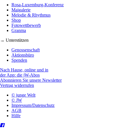
Rosa-Luxemburg-Konferenz
Maigalerie
Melodie & Rhythmus
Shop
Fotowettbewerb
Granma
→ Unterstützen
Genossenschaft
Aktionsbüro
Spenden
Nach Hause, online und in
der App: die jW-Abos
Abonnieren Sie unsere Newsletter
Vertrag widerrufen
© junge Welt
© JW
Impressum/Datenschutz
AGB
Hilfe