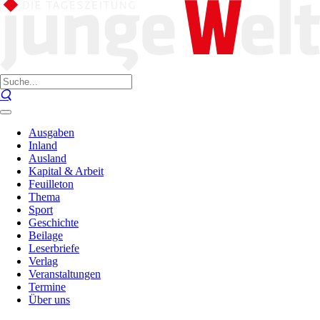
Ausgaben
Inland
Ausland
Kapital & Arbeit
Feuilleton
Thema
Sport
Geschichte
Beilage
Leserbriefe
Verlag
Veranstaltungen
Termine
Über uns