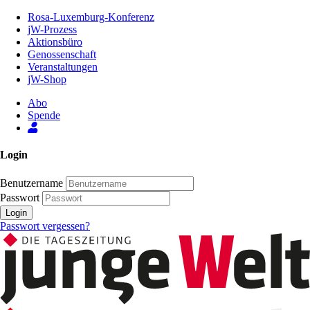
Zum
Rosa-Luxemburg-Konferenz
Inhalt
jW-Prozess
der
Aktionsbüro
Seite
Genossenschaft
Veranstaltungen
jW-Shop
Abo
Spende
Login
Benutzername
Passwort
Login
Passwort vergessen?