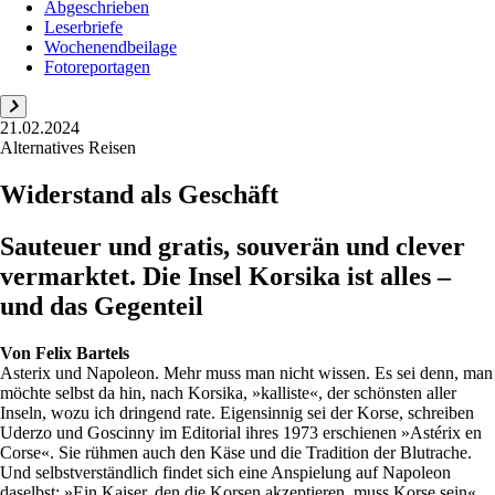
Abgeschrieben
Leserbriefe
Wochenendbeilage
Fotoreportagen
21.02.2024
Alternatives Reisen
Widerstand als Geschäft
Sauteuer und gratis, souverän und clever
vermarktet. Die Insel Korsika ist alles –
und das Gegenteil
Von
Felix Bartels
Asterix und Napoleon. Mehr muss man nicht wissen. Es sei denn, man
möchte selbst da hin, nach Korsika, »kalliste«, der schönsten aller
Inseln, wozu ich dringend rate. Eigensinnig sei der Korse, schrei­ben
Uderzo und Goscinny im Editorial ihres 1973 erschienen »Astérix en
Corse«. Sie rühmen auch den Käse und die Tradition der Blutrache.
Und selbstverständlich findet sich eine Anspielung auf Napoleon
daselbst: »Ein Kaiser, den die Korsen akzeptieren, muss Korse sein«,...