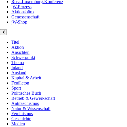
Rosa-Luxemburg-Konferenz
jW-Prozess
Aktionsbüro
Genossenschaft
jW-Shop
Titel
Aktion
Ansichten
Schwerpunkt
Thema
Inland
Ausland
Kapital & Arbeit
Feuilleton
Sport
Politisches Buch
Betrieb & Gewerkschaft
Antifaschismus
Natur & Wissenschaft
Feminismus
Geschichte
Medien