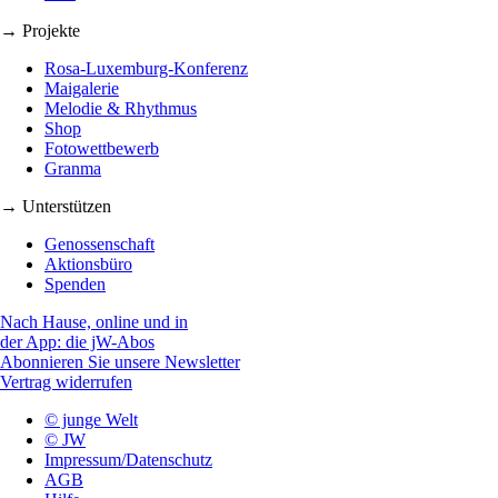
→ Projekte
Rosa-Luxemburg-Konferenz
Maigalerie
Melodie & Rhythmus
Shop
Fotowettbewerb
Granma
→ Unterstützen
Genossenschaft
Aktionsbüro
Spenden
Nach Hause, online und in
der App: die jW-Abos
Abonnieren Sie unsere Newsletter
Vertrag widerrufen
© junge Welt
© JW
Impressum/Datenschutz
AGB