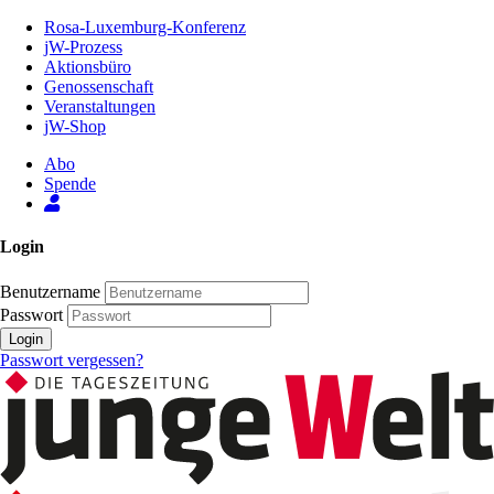
Zum
Rosa-Luxemburg-Konferenz
Inhalt
jW-Prozess
der
Aktionsbüro
Seite
Genossenschaft
Veranstaltungen
jW-Shop
Abo
Spende
Login
Benutzername
Passwort
Login
Passwort vergessen?