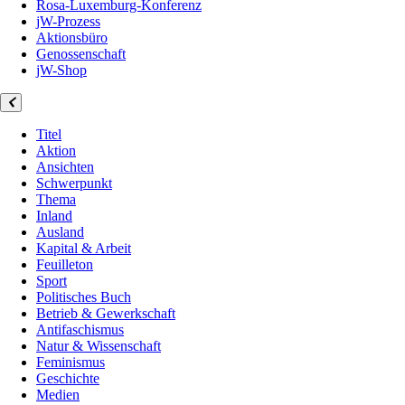
Rosa-Luxemburg-Konferenz
jW-Prozess
Aktionsbüro
Genossenschaft
jW-Shop
Titel
Aktion
Ansichten
Schwerpunkt
Thema
Inland
Ausland
Kapital & Arbeit
Feuilleton
Sport
Politisches Buch
Betrieb & Gewerkschaft
Antifaschismus
Natur & Wissenschaft
Feminismus
Geschichte
Medien