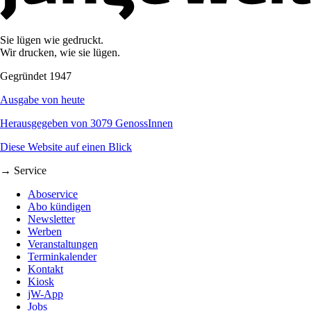
Sie lügen wie gedruckt.
Wir drucken, wie sie lügen.
Gegründet 1947
Ausgabe von heute
Herausgegeben von 3079 GenossInnen
Diese Website auf einen Blick
→ Service
Aboservice
Abo kündigen
Newsletter
Werben
Veranstaltungen
Terminkalender
Kontakt
Kiosk
jW-App
Jobs