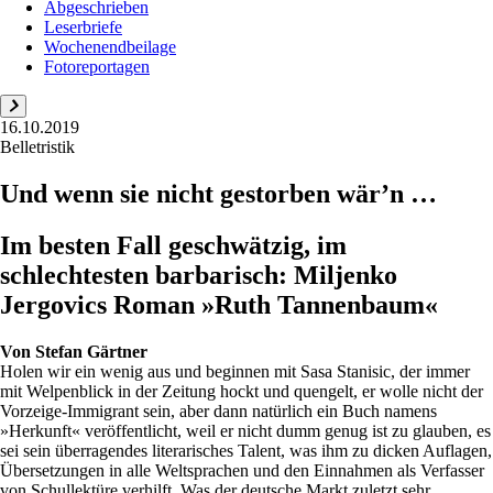
Abgeschrieben
Leserbriefe
Wochenendbeilage
Fotoreportagen
16.10.2019
Belletristik
Und wenn sie nicht gestorben wär’n …
Im besten Fall geschwätzig, im
schlechtesten barbarisch: Miljenko
Jergovics Roman »Ruth Tannenbaum«
Von
Stefan Gärtner
Holen wir ein wenig aus und beginnen mit Sasa Stanisic, der immer
mit Welpenblick in der Zeitung hockt und quengelt, er wolle nicht der
Vorzeige-Immigrant sein, aber dann natürlich ein Buch namens
»Herkunft« veröffentlicht, weil er nicht dumm genug ist zu glauben, es
sei sein überragendes literarisches Talent, was ihm zu dicken Auflagen,
Übersetzungen in alle Weltsprachen und den Einnahmen als Verfasser
von Schullektüre verhilft. Was der deutsche Markt zuletzt sehr ...