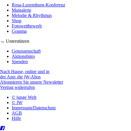
Rosa-Luxemburg-Konferenz
Maigalerie
Melodie & Rhythmus
Shop
Fotowettbewerb
Granma
→ Unterstützen
Genossenschaft
Aktionsbüro
Spenden
Nach Hause, online und in
der App: die jW-Abos
Abonnieren Sie unsere Newsletter
Vertrag widerrufen
© junge Welt
© JW
Impressum/Datenschutz
AGB
Hilfe