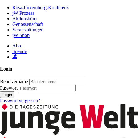
Zum
Rosa-Luxemburg-Konferenz
Inhalt
jW-Prozess
der
Aktionsbüro
Seite
Genossenschaft
Veranstaltungen
jW-Shop
Abo
Spende
Login
Benutzername
Passwort
Login
Passwort vergessen?