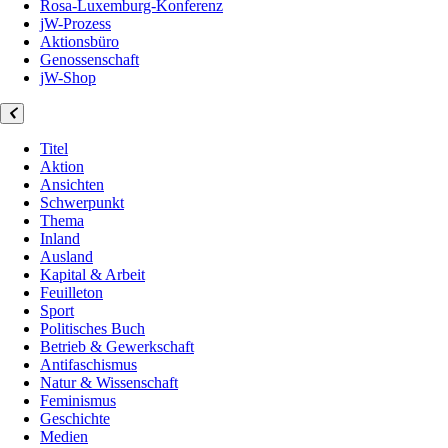
Rosa-Luxemburg-Konferenz
jW-Prozess
Aktionsbüro
Genossenschaft
jW-Shop
Titel
Aktion
Ansichten
Schwerpunkt
Thema
Inland
Ausland
Kapital & Arbeit
Feuilleton
Sport
Politisches Buch
Betrieb & Gewerkschaft
Antifaschismus
Natur & Wissenschaft
Feminismus
Geschichte
Medien