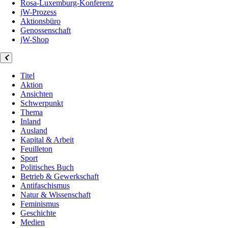
Rosa-Luxemburg-Konferenz
jW-Prozess
Aktionsbüro
Genossenschaft
jW-Shop
Titel
Aktion
Ansichten
Schwerpunkt
Thema
Inland
Ausland
Kapital & Arbeit
Feuilleton
Sport
Politisches Buch
Betrieb & Gewerkschaft
Antifaschismus
Natur & Wissenschaft
Feminismus
Geschichte
Medien