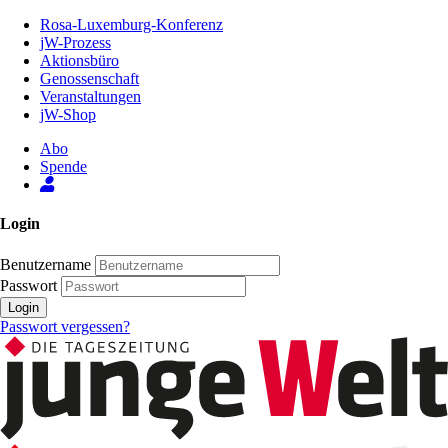
Zum
Rosa-Luxemburg-Konferenz
Inhalt
jW-Prozess
der
Aktionsbüro
Seite
Genossenschaft
Veranstaltungen
jW-Shop
Abo
Spende
Login
Benutzername
Passwort
Login
Passwort vergessen?