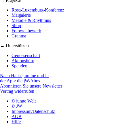
→ Projekte
Rosa-Luxemburg-Konferenz
Maigalerie
Melodie & Rhythmus
Shop
Fotowettbewerb
Granma
→ Unterstützen
Genossenschaft
Aktionsbüro
Spenden
Nach Hause, online und in
der App: die jW-Abos
Abonnieren Sie unsere Newsletter
Vertrag widerrufen
© junge Welt
© JW
Impressum/Datenschutz
AGB
Hilfe