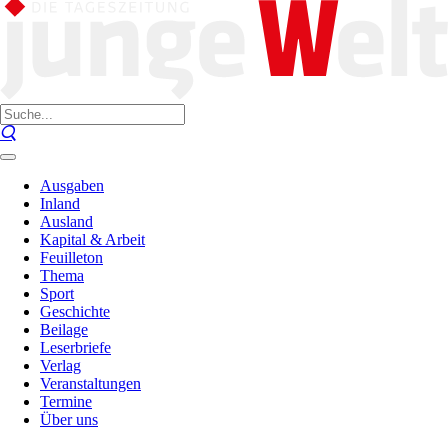
Ausgaben
Inland
Ausland
Kapital & Arbeit
Feuilleton
Thema
Sport
Geschichte
Beilage
Leserbriefe
Verlag
Veranstaltungen
Termine
Über uns