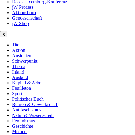
Rosa-Luxemburg-Konferenz
jW-Prozess
Aktionsbüro
Genossenschaft
jW-Shop
Titel
Aktion
Ansichten
Schwerpunkt
Thema
Inland
Ausland
Kapital & Arbeit
Feuilleton
Sport
Politisches Buch
Betrieb & Gewerkschaft
Antifaschismus
Natur & Wissenschaft
Feminismus
Geschichte
Medien