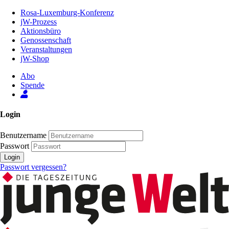
Zum
Rosa-Luxemburg-Konferenz
Inhalt
jW-Prozess
der
Aktionsbüro
Seite
Genossenschaft
Veranstaltungen
jW-Shop
Abo
Spende
Login
Benutzername
Passwort
Login
Passwort vergessen?