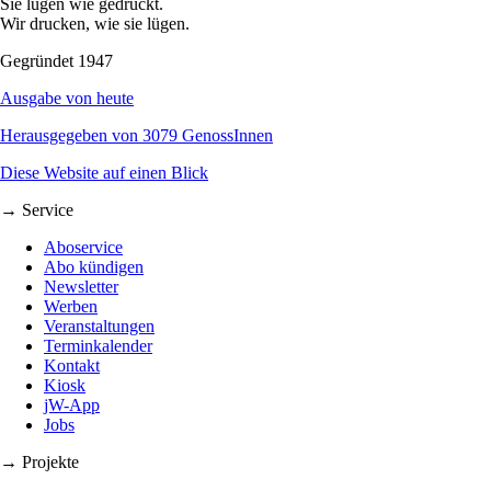
Sie lügen wie gedruckt.
Wir drucken, wie sie lügen.
Gegründet 1947
Ausgabe von heute
Herausgegeben von 3079 GenossInnen
Diese Website auf einen Blick
→ Service
Aboservice
Abo kündigen
Newsletter
Werben
Veranstaltungen
Terminkalender
Kontakt
Kiosk
jW-App
Jobs
→ Projekte