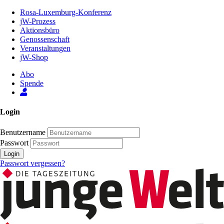
Zum
Rosa-Luxemburg-Konferenz
Inhalt
jW-Prozess
der
Aktionsbüro
Seite
Genossenschaft
Veranstaltungen
jW-Shop
Abo
Spende
Login
Benutzername
Passwort
Login
Passwort vergessen?