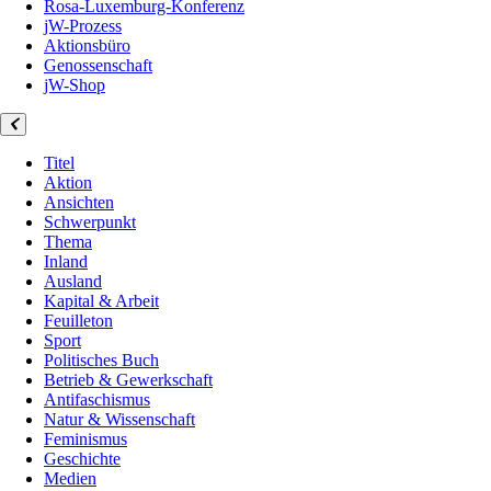
Rosa-Luxemburg-Konferenz
jW-Prozess
Aktionsbüro
Genossenschaft
jW-Shop
Titel
Aktion
Ansichten
Schwerpunkt
Thema
Inland
Ausland
Kapital & Arbeit
Feuilleton
Sport
Politisches Buch
Betrieb & Gewerkschaft
Antifaschismus
Natur & Wissenschaft
Feminismus
Geschichte
Medien