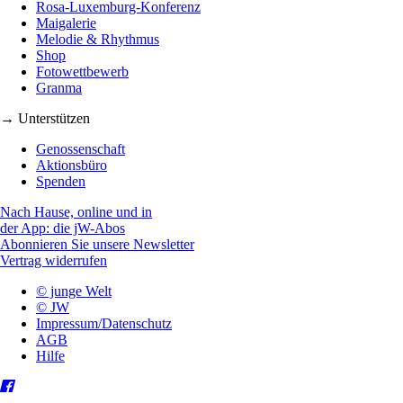
Rosa-Luxemburg-Konferenz
Maigalerie
Melodie & Rhythmus
Shop
Fotowettbewerb
Granma
→ Unterstützen
Genossenschaft
Aktionsbüro
Spenden
Nach Hause, online und in
der App: die jW-Abos
Abonnieren Sie unsere Newsletter
Vertrag widerrufen
© junge Welt
© JW
Impressum/Datenschutz
AGB
Hilfe