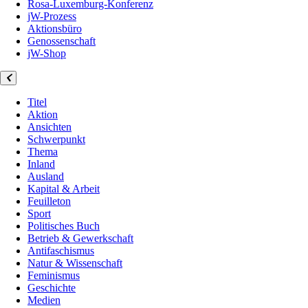
Rosa-Luxemburg-Konferenz
jW-Prozess
Aktionsbüro
Genossenschaft
jW-Shop
Titel
Aktion
Ansichten
Schwerpunkt
Thema
Inland
Ausland
Kapital & Arbeit
Feuilleton
Sport
Politisches Buch
Betrieb & Gewerkschaft
Antifaschismus
Natur & Wissenschaft
Feminismus
Geschichte
Medien