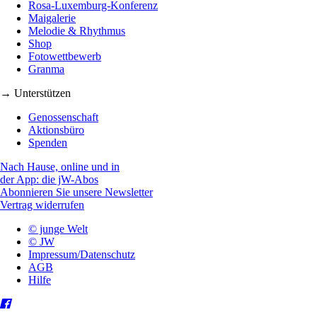
Rosa-Luxemburg-Konferenz
Maigalerie
Melodie & Rhythmus
Shop
Fotowettbewerb
Granma
→ Unterstützen
Genossenschaft
Aktionsbüro
Spenden
Nach Hause, online und in
der App: die jW-Abos
Abonnieren Sie unsere Newsletter
Vertrag widerrufen
© junge Welt
© JW
Impressum/Datenschutz
AGB
Hilfe