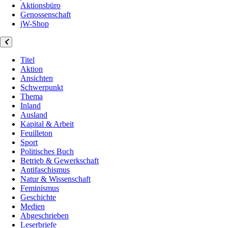
Aktionsbüro
Genossenschaft
jW-Shop
Titel
Aktion
Ansichten
Schwerpunkt
Thema
Inland
Ausland
Kapital & Arbeit
Feuilleton
Sport
Politisches Buch
Betrieb & Gewerkschaft
Antifaschismus
Natur & Wissenschaft
Feminismus
Geschichte
Medien
Abgeschrieben
Leserbriefe