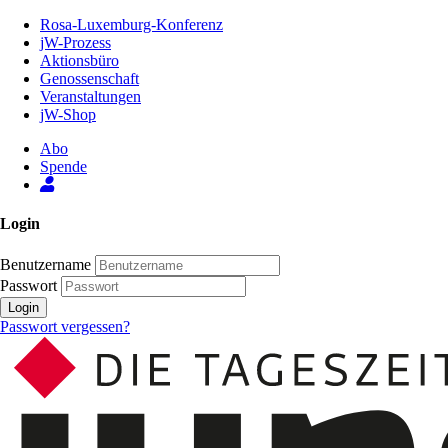
Zum
Rosa-Luxemburg-Konferenz
Inhalt
jW-Prozess
der
Aktionsbüro
Seite
Genossenschaft
Veranstaltungen
jW-Shop
Abo
Spende
Login
Benutzername
Passwort
Login
Passwort vergessen?