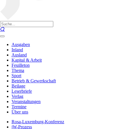
Ausgaben
Inland
Ausland
Kapital & Arbeit
Feuilleton
Thema
Sport
Betrieb & Gewerkschaft
Beilage
Leserbriefe
Verlag
Veranstaltungen
Termine
Über uns
Rosa-Luxemburg-Konferenz
jW-Prozess