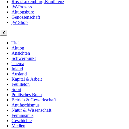
Rosa-Luxemburg-Konferenz
jW-Prozess
Aktionsbüro
Genossenschaft
jW-Shop
Titel
Aktion
Ansichten
Schwerpunkt
Thema
Inland
Ausland
Kapital & Arbeit
Feuilleton
Sport
Politisches Buch
Betrieb & Gewerkschaft
Antifaschismus
Natur & Wissenschaft
Feminismus
Geschichte
Medien