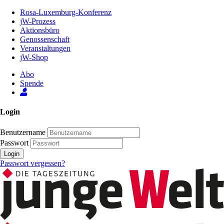
Zum
Rosa-Luxemburg-Konferenz
Inhalt
jW-Prozess
der
Aktionsbüro
Seite
Genossenschaft
Veranstaltungen
jW-Shop
Abo
Spende
Login
Benutzername
Passwort
Login
Passwort vergessen?