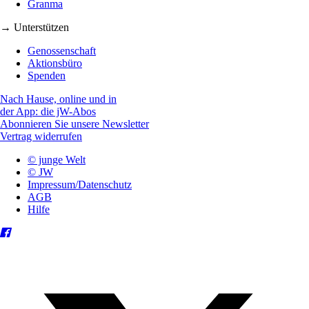
Granma
→ Unterstützen
Genossenschaft
Aktionsbüro
Spenden
Nach Hause, online und in
der App: die jW-Abos
Abonnieren Sie unsere Newsletter
Vertrag widerrufen
© junge Welt
© JW
Impressum/Datenschutz
AGB
Hilfe