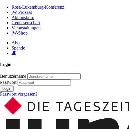
Zum
Rosa-Luxemburg-Konferenz
Inhalt
jW-Prozess
der
Aktionsbüro
Seite
Genossenschaft
Veranstaltungen
jW-Shop
Abo
Spende
Login
Benutzername
Passwort
Login
Passwort vergessen?