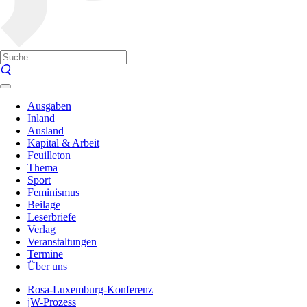
Ausgaben
Inland
Ausland
Kapital & Arbeit
Feuilleton
Thema
Sport
Feminismus
Beilage
Leserbriefe
Verlag
Veranstaltungen
Termine
Über uns
Rosa-Luxemburg-Konferenz
jW-Prozess