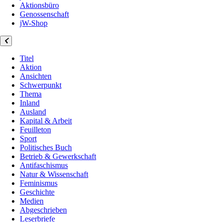
Aktionsbüro
Genossenschaft
jW-Shop
Titel
Aktion
Ansichten
Schwerpunkt
Thema
Inland
Ausland
Kapital & Arbeit
Feuilleton
Sport
Politisches Buch
Betrieb & Gewerkschaft
Antifaschismus
Natur & Wissenschaft
Feminismus
Geschichte
Medien
Abgeschrieben
Leserbriefe