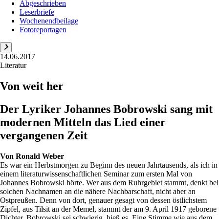
Abgeschrieben
Leserbriefe
Wochenendbeilage
Fotoreportagen
14.06.2017
Literatur
Von weit her
Der Lyriker Johannes Bobrowski sang mit
modernen Mitteln das Lied einer
vergangenen Zeit
Von
Ronald Weber
Es war ein Herbstmorgen zu Beginn des neuen Jahrtausends, als ich in
einem literaturwissenschaftlichen Seminar zum ersten Mal von
Johannes Bobrowski hörte. Wer aus dem Ruhrgebiet stammt, denkt bei
solchen Nachnamen an die nähere Nachbarschaft, nicht aber an
Ostpreußen. Denn von dort, genauer gesagt von dessen östlichstem
Zipfel, aus Tilsit an der Memel, stammt der am 9. April 1917 geborene
Dichter. Bobrowski sei schwierig, hieß es. Eine Stimme wie aus dem