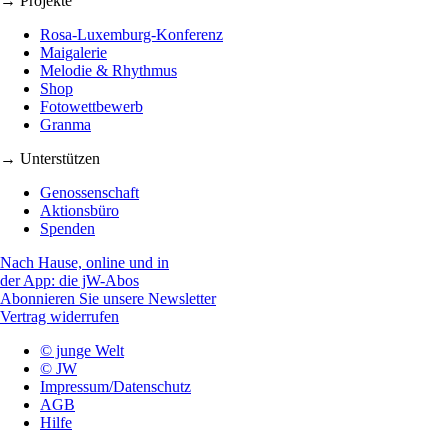
→ Projekte
Rosa-Luxemburg-Konferenz
Maigalerie
Melodie & Rhythmus
Shop
Fotowettbewerb
Granma
→ Unterstützen
Genossenschaft
Aktionsbüro
Spenden
Nach Hause, online und in
der App: die jW-Abos
Abonnieren Sie unsere Newsletter
Vertrag widerrufen
© junge Welt
© JW
Impressum/Datenschutz
AGB
Hilfe