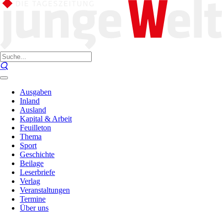
Ausgaben
Inland
Ausland
Kapital & Arbeit
Feuilleton
Thema
Sport
Geschichte
Beilage
Leserbriefe
Verlag
Veranstaltungen
Termine
Über uns