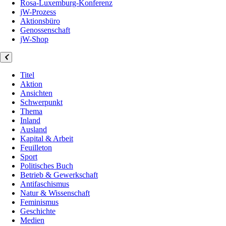
Rosa-Luxemburg-Konferenz
jW-Prozess
Aktionsbüro
Genossenschaft
jW-Shop
Titel
Aktion
Ansichten
Schwerpunkt
Thema
Inland
Ausland
Kapital & Arbeit
Feuilleton
Sport
Politisches Buch
Betrieb & Gewerkschaft
Antifaschismus
Natur & Wissenschaft
Feminismus
Geschichte
Medien