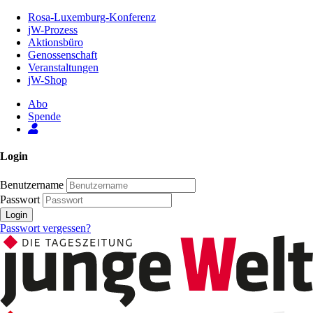
Zum
Rosa-Luxemburg-Konferenz
Inhalt
jW-Prozess
der
Aktionsbüro
Seite
Genossenschaft
Veranstaltungen
jW-Shop
Abo
Spende
Login
Benutzername
Passwort
Login
Passwort vergessen?