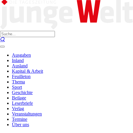
Ausgaben
Inland
Ausland
Kapital & Arbeit
Feuilleton
Thema
Sport
Geschichte
Beilage
Leserbriefe
Verlag
Veranstaltungen
Termine
Über uns