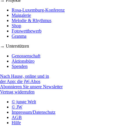
→ Projekte
Rosa-Luxemburg-Konferenz
Maigalerie
Melodie & Rhythmus
Shop
Fotowettbewerb
Granma
→ Unterstützen
Genossenschaft
Aktionsbüro
Spenden
Nach Hause, online und in
der App: die jW-Abos
Abonnieren Sie unsere Newsletter
Vertrag widerrufen
© junge Welt
© JW
Impressum/Datenschutz
AGB
Hilfe