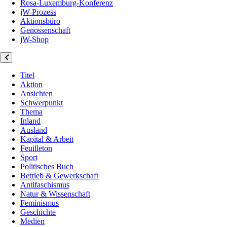
Rosa-Luxemburg-Konferenz
jW-Prozess
Aktionsbüro
Genossenschaft
jW-Shop
Titel
Aktion
Ansichten
Schwerpunkt
Thema
Inland
Ausland
Kapital & Arbeit
Feuilleton
Sport
Politisches Buch
Betrieb & Gewerkschaft
Antifaschismus
Natur & Wissenschaft
Feminismus
Geschichte
Medien