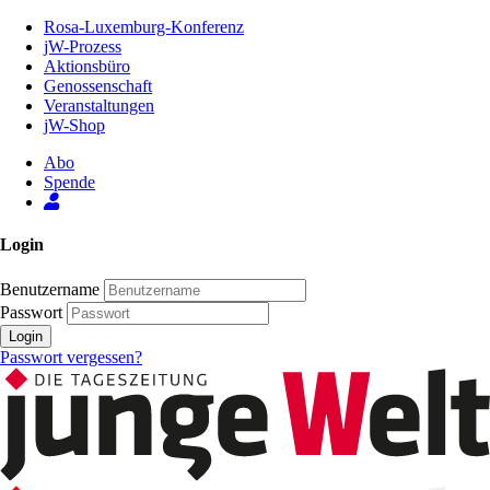
Zum
Rosa-Luxemburg-Konferenz
Inhalt
jW-Prozess
der
Aktionsbüro
Seite
Genossenschaft
Veranstaltungen
jW-Shop
Abo
Spende
Login
Benutzername
Passwort
Login
Passwort vergessen?