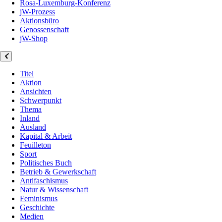
Rosa-Luxemburg-Konferenz
jW-Prozess
Aktionsbüro
Genossenschaft
jW-Shop
Titel
Aktion
Ansichten
Schwerpunkt
Thema
Inland
Ausland
Kapital & Arbeit
Feuilleton
Sport
Politisches Buch
Betrieb & Gewerkschaft
Antifaschismus
Natur & Wissenschaft
Feminismus
Geschichte
Medien