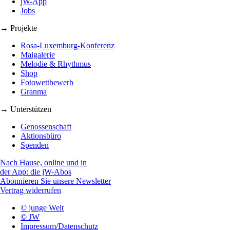
jW-App
Jobs
→ Projekte
Rosa-Luxemburg-Konferenz
Maigalerie
Melodie & Rhythmus
Shop
Fotowettbewerb
Granma
→ Unterstützen
Genossenschaft
Aktionsbüro
Spenden
Nach Hause, online und in
der App: die jW-Abos
Abonnieren Sie unsere Newsletter
Vertrag widerrufen
© junge Welt
© JW
Impressum/Datenschutz