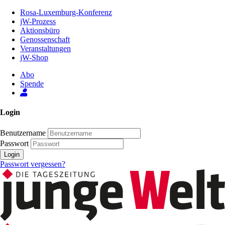
Zum
Rosa-Luxemburg-Konferenz
Inhalt
jW-Prozess
der
Aktionsbüro
Seite
Genossenschaft
Veranstaltungen
jW-Shop
Abo
Spende
Login
Benutzername
Passwort
Login
Passwort vergessen?