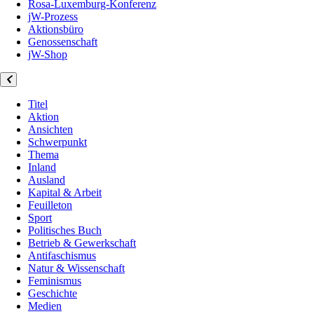
Rosa-Luxemburg-Konferenz
jW-Prozess
Aktionsbüro
Genossenschaft
jW-Shop
Titel
Aktion
Ansichten
Schwerpunkt
Thema
Inland
Ausland
Kapital & Arbeit
Feuilleton
Sport
Politisches Buch
Betrieb & Gewerkschaft
Antifaschismus
Natur & Wissenschaft
Feminismus
Geschichte
Medien