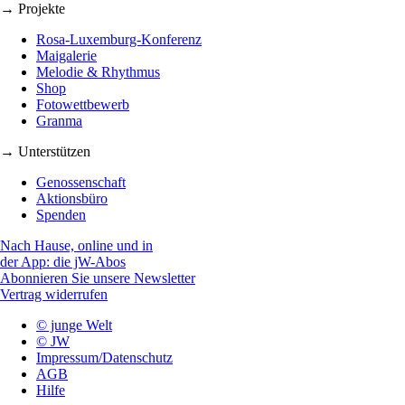
→ Projekte
Rosa-Luxemburg-Konferenz
Maigalerie
Melodie & Rhythmus
Shop
Fotowettbewerb
Granma
→ Unterstützen
Genossenschaft
Aktionsbüro
Spenden
Nach Hause, online und in
der App: die jW-Abos
Abonnieren Sie unsere Newsletter
Vertrag widerrufen
© junge Welt
© JW
Impressum/Datenschutz
AGB
Hilfe