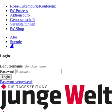
Zum
Rosa-Luxemburg-Konferenz
Inhalt
jW-Prozess
der
Aktionsbüro
Seite
Genossenschaft
Veranstaltungen
jW-Shop
Abo
Spende
Login
Benutzername
Passwort
Login
Passwort vergessen?