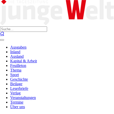
Ausgaben
Inland
Ausland
Kapital & Arbeit
Feuilleton
Thema
Sport
Geschichte
Beilage
Leserbriefe
Verlag
Veranstaltungen
Termine
Über uns