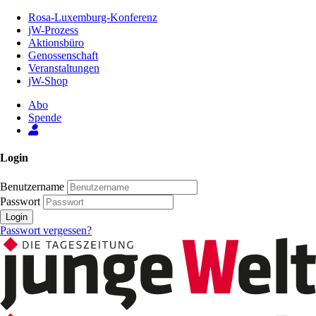
Zum
Rosa-Luxemburg-Konferenz
Inhalt
jW-Prozess
der
Aktionsbüro
Seite
Genossenschaft
Veranstaltungen
jW-Shop
Abo
Spende
Login
Benutzername
Passwort
Login
Passwort vergessen?