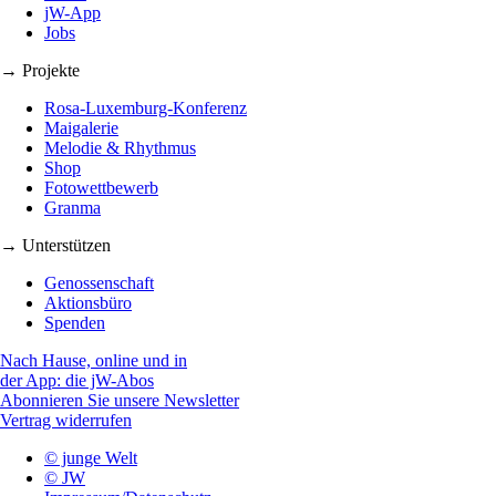
jW-App
Jobs
→ Projekte
Rosa-Luxemburg-Konferenz
Maigalerie
Melodie & Rhythmus
Shop
Fotowettbewerb
Granma
→ Unterstützen
Genossenschaft
Aktionsbüro
Spenden
Nach Hause, online und in
der App: die jW-Abos
Abonnieren Sie unsere Newsletter
Vertrag widerrufen
© junge Welt
© JW