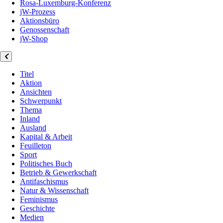
Rosa-Luxemburg-Konferenz
jW-Prozess
Aktionsbüro
Genossenschaft
jW-Shop
Titel
Aktion
Ansichten
Schwerpunkt
Thema
Inland
Ausland
Kapital & Arbeit
Feuilleton
Sport
Politisches Buch
Betrieb & Gewerkschaft
Antifaschismus
Natur & Wissenschaft
Feminismus
Geschichte
Medien