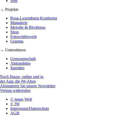
Jobs
→ Projekte
Rosa-Luxemburg-Konferenz
Maigalerie
Melodie & Rhythmus
Shop
Fotowettbewerb
Granma
→ Unterstützen
Genossenschaft
Aktionsbüro
Spenden
Nach Hause, online und in
der App: die jW-Abos
Abonnieren Sie unsere Newsletter
Vertrag widerrufen
© junge Welt
© JW
Impressum/Datenschutz
AGB