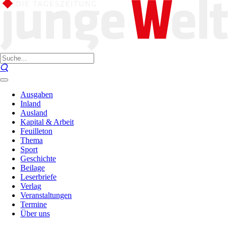
Ausgaben
Inland
Ausland
Kapital & Arbeit
Feuilleton
Thema
Sport
Geschichte
Beilage
Leserbriefe
Verlag
Veranstaltungen
Termine
Über uns