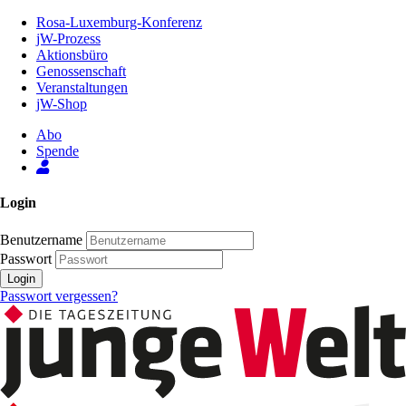
Zum
Rosa-Luxemburg-Konferenz
Inhalt
jW-Prozess
der
Aktionsbüro
Seite
Genossenschaft
Veranstaltungen
jW-Shop
Abo
Spende
Login
Benutzername
Passwort
Login
Passwort vergessen?