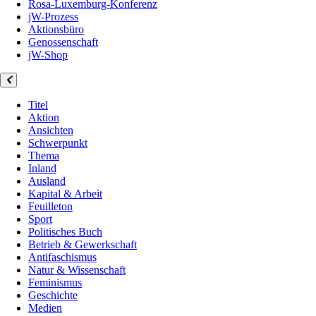
Rosa-Luxemburg-Konferenz
jW-Prozess
Aktionsbüro
Genossenschaft
jW-Shop
Titel
Aktion
Ansichten
Schwerpunkt
Thema
Inland
Ausland
Kapital & Arbeit
Feuilleton
Sport
Politisches Buch
Betrieb & Gewerkschaft
Antifaschismus
Natur & Wissenschaft
Feminismus
Geschichte
Medien