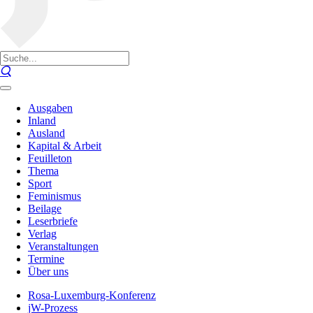
Ausgaben
Inland
Ausland
Kapital & Arbeit
Feuilleton
Thema
Sport
Feminismus
Beilage
Leserbriefe
Verlag
Veranstaltungen
Termine
Über uns
Rosa-Luxemburg-Konferenz
jW-Prozess