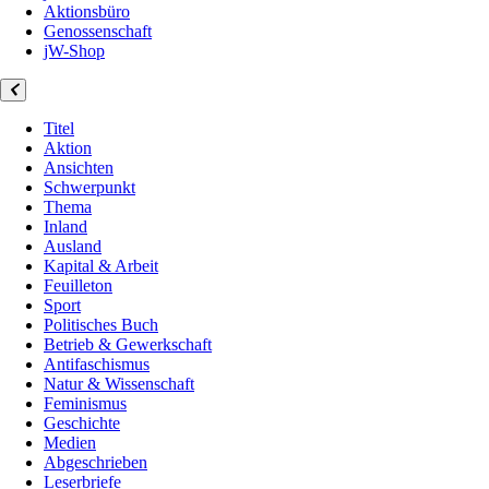
Aktionsbüro
Genossenschaft
jW-Shop
Titel
Aktion
Ansichten
Schwerpunkt
Thema
Inland
Ausland
Kapital & Arbeit
Feuilleton
Sport
Politisches Buch
Betrieb & Gewerkschaft
Antifaschismus
Natur & Wissenschaft
Feminismus
Geschichte
Medien
Abgeschrieben
Leserbriefe