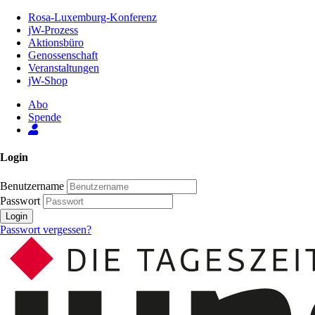
Zum
Rosa-Luxemburg-Konferenz
Inhalt
jW-Prozess
der
Aktionsbüro
Seite
Genossenschaft
Veranstaltungen
jW-Shop
Abo
Spende
Login
Benutzername
Passwort
Login
Passwort vergessen?