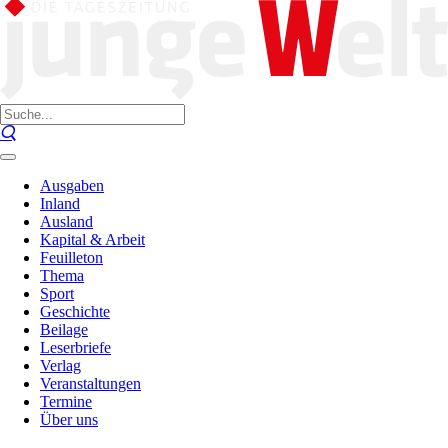
Ausgaben
Inland
Ausland
Kapital & Arbeit
Feuilleton
Thema
Sport
Geschichte
Beilage
Leserbriefe
Verlag
Veranstaltungen
Termine
Über uns