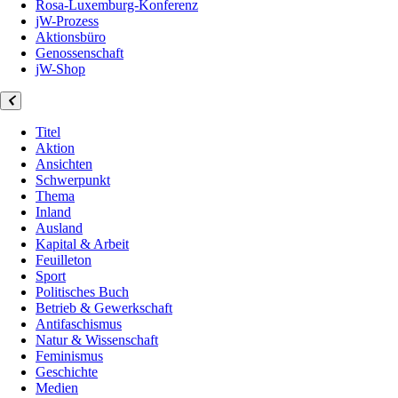
Rosa-Luxemburg-Konferenz
jW-Prozess
Aktionsbüro
Genossenschaft
jW-Shop
Titel
Aktion
Ansichten
Schwerpunkt
Thema
Inland
Ausland
Kapital & Arbeit
Feuilleton
Sport
Politisches Buch
Betrieb & Gewerkschaft
Antifaschismus
Natur & Wissenschaft
Feminismus
Geschichte
Medien