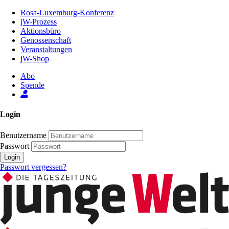
Zum
Rosa-Luxemburg-Konferenz
Inhalt
jW-Prozess
der
Aktionsbüro
Seite
Genossenschaft
Veranstaltungen
jW-Shop
Abo
Spende
Login
Benutzername
Passwort
Login
Passwort vergessen?