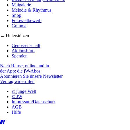
Maigalerie
Melodie & Rhythmus
Shop
Fotowettbewerb
Granma
→ Unterstützen
Genossenschaft
Aktionsbüro
Spenden
Nach Hause, online und in
der App: die jW-Abos
Abonnieren Sie unsere Newsletter
Vertrag widerrufen
© junge Welt
© JW
Impressum/Datenschutz
AGB
Hilfe