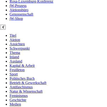
Rosa-Luxemburg-Konferenz
jW-Prozess
Aktionsbüro
Genossenschaft
jW-Shop
Titel
Aktion
Ansichten
Schwerpunkt
Thema
Inland
Ausland
Kapital & Arbeit
Feuilleton
Sport
Politisches Buch
Betrieb & Gewerkschaft
Antifaschismus
Natur & Wissenschaft
Feminismus
Geschichte
Medien