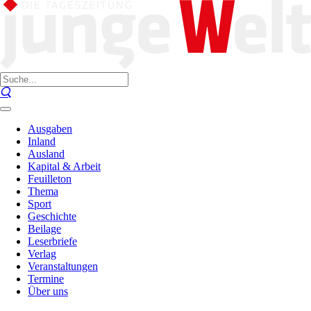
Ausgaben
Inland
Ausland
Kapital & Arbeit
Feuilleton
Thema
Sport
Geschichte
Beilage
Leserbriefe
Verlag
Veranstaltungen
Termine
Über uns