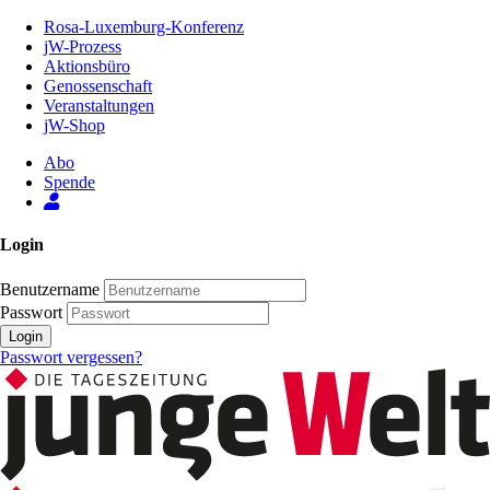
Zum
Rosa-Luxemburg-Konferenz
Inhalt
jW-Prozess
der
Aktionsbüro
Seite
Genossenschaft
Veranstaltungen
jW-Shop
Abo
Spende
Login
Benutzername
Passwort
Login
Passwort vergessen?