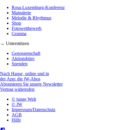
Rosa-Luxemburg-Konferenz
Maigalerie
Melodie & Rhythmus
Shop
Fotowettbewerb
Granma
→ Unterstützen
Genossenschaft
Aktionsbüro
Spenden
Nach Hause, online und in
der App: die jW-Abos
Abonnieren Sie unsere Newsletter
Vertrag widerrufen
© junge Welt
© JW
Impressum/Datenschutz
AGB
Hilfe