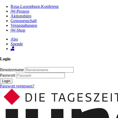
Zum
Rosa-Luxemburg-Konferenz
Inhalt
jW-Prozess
der
Aktionsbüro
Seite
Genossenschaft
Veranstaltungen
jW-Shop
Abo
Spende
Login
Benutzername
Passwort
Login
Passwort vergessen?