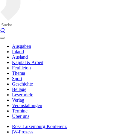
Ausgaben
Inland
Ausland
Kapital & Arbeit
Feuilleton
Thema
Sport
Geschichte
Beilage
Leserbriefe
Verlag
Veranstaltungen
Termine
Über uns
Rosa-Luxemburg-Konferenz
jW-Prozess