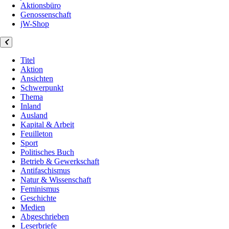
Aktionsbüro
Genossenschaft
jW-Shop
Titel
Aktion
Ansichten
Schwerpunkt
Thema
Inland
Ausland
Kapital & Arbeit
Feuilleton
Sport
Politisches Buch
Betrieb & Gewerkschaft
Antifaschismus
Natur & Wissenschaft
Feminismus
Geschichte
Medien
Abgeschrieben
Leserbriefe