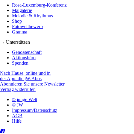
Rosa-Luxemburg-Konferenz
Maigalerie
Melodie & Rhythmus
Shop
Fotowettbewerb
Granma
→ Unterstützen
Genossenschaft
Aktionsbüro
Spenden
Nach Hause, online und in
der App: die jW-Abos
Abonnieren Sie unsere Newsletter
Vertrag widerrufen
© junge Welt
© JW
Impressum/Datenschutz
AGB
Hilfe