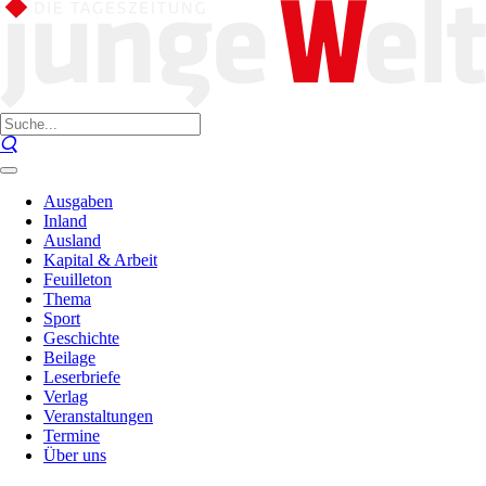
Ausgaben
Inland
Ausland
Kapital & Arbeit
Feuilleton
Thema
Sport
Geschichte
Beilage
Leserbriefe
Verlag
Veranstaltungen
Termine
Über uns