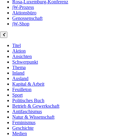
Rosa-Luxemburg-Konferenz
jW-Prozess
Aktionsbüro
Genossenschaft
jW-Shop
Titel
Aktion
Ansichten
Schwerpunkt
Thema
Inland
Ausland
Kapital & Arbeit
Feuilleton
Sport
Politisches Buch
Betrieb & Gewerkschaft
Antifaschismus
Natur & Wissenschaft
Feminismus
Geschichte
Medien