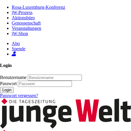
Zum
Rosa-Luxemburg-Konferenz
Inhalt
jW-Prozess
der
Aktionsbüro
Seite
Genossenschaft
Veranstaltungen
jW-Shop
Abo
Spende
Login
Benutzername
Passwort
Login
Passwort vergessen?