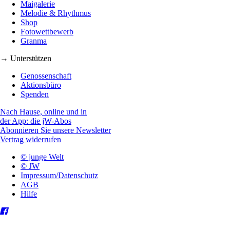
Maigalerie
Melodie & Rhythmus
Shop
Fotowettbewerb
Granma
→ Unterstützen
Genossenschaft
Aktionsbüro
Spenden
Nach Hause, online und in
der App: die jW-Abos
Abonnieren Sie unsere Newsletter
Vertrag widerrufen
© junge Welt
© JW
Impressum/Datenschutz
AGB
Hilfe