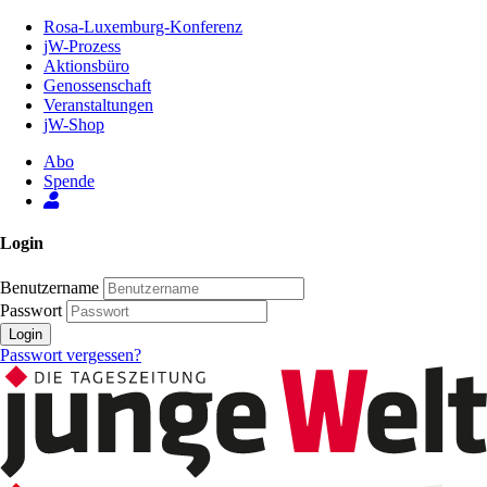
Zum
Rosa-Luxemburg-Konferenz
Inhalt
jW-Prozess
der
Aktionsbüro
Seite
Genossenschaft
Veranstaltungen
jW-Shop
Abo
Spende
Login
Benutzername
Passwort
Login
Passwort vergessen?