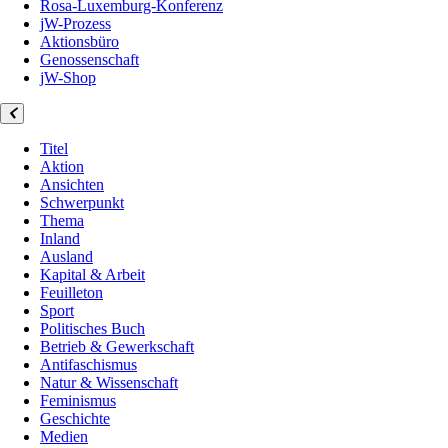
Rosa-Luxemburg-Konferenz
jW-Prozess
Aktionsbüro
Genossenschaft
jW-Shop
Titel
Aktion
Ansichten
Schwerpunkt
Thema
Inland
Ausland
Kapital & Arbeit
Feuilleton
Sport
Politisches Buch
Betrieb & Gewerkschaft
Antifaschismus
Natur & Wissenschaft
Feminismus
Geschichte
Medien