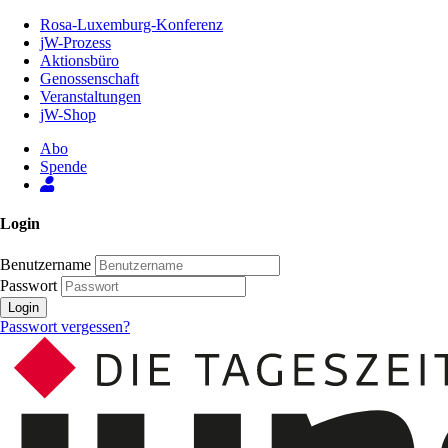
Zum
Rosa-Luxemburg-Konferenz
Inhalt
jW-Prozess
der
Aktionsbüro
Seite
Genossenschaft
Veranstaltungen
jW-Shop
Abo
Spende
Login
Benutzername
Passwort
Login
Passwort vergessen?