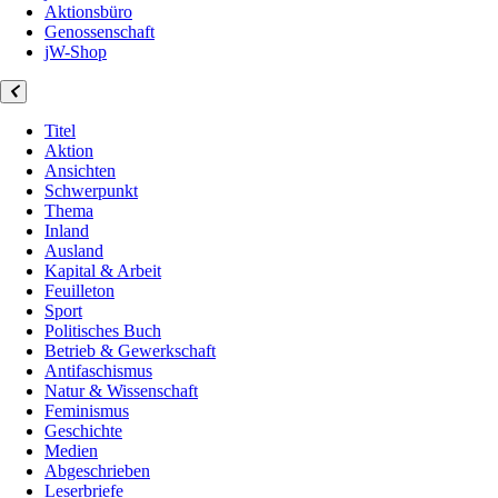
Aktionsbüro
Genossenschaft
jW-Shop
Titel
Aktion
Ansichten
Schwerpunkt
Thema
Inland
Ausland
Kapital & Arbeit
Feuilleton
Sport
Politisches Buch
Betrieb & Gewerkschaft
Antifaschismus
Natur & Wissenschaft
Feminismus
Geschichte
Medien
Abgeschrieben
Leserbriefe