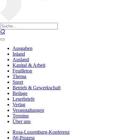
Ausgaben
Inland
Ausland
Kapital & Arbeit
Feuilleton
Thema
Sport
Betrieb & Gewerkschaft
Beilage
Leserbriefe
Verlag
Veranstaltungen
Termine
Über uns
Rosa-Luxemburg-Konferenz
jW-Prozess