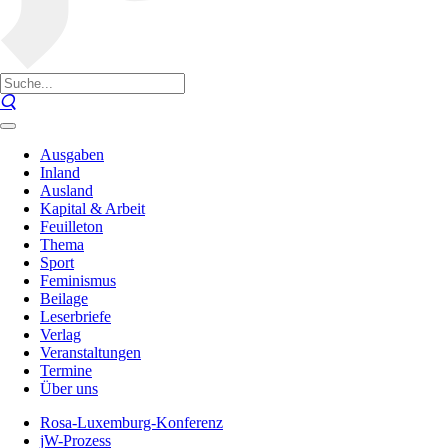
Ausgaben
Inland
Ausland
Kapital & Arbeit
Feuilleton
Thema
Sport
Feminismus
Beilage
Leserbriefe
Verlag
Veranstaltungen
Termine
Über uns
Rosa-Luxemburg-Konferenz
jW-Prozess