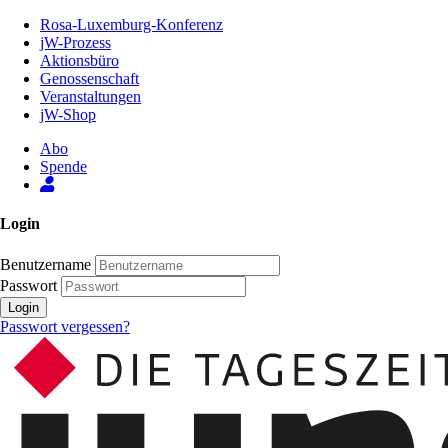
Zum
Rosa-Luxemburg-Konferenz
Inhalt
jW-Prozess
der
Aktionsbüro
Seite
Genossenschaft
Veranstaltungen
jW-Shop
Abo
Spende
Login
Benutzername
Passwort
Login
Passwort vergessen?