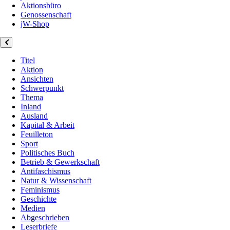
Aktionsbüro
Genossenschaft
jW-Shop
Titel
Aktion
Ansichten
Schwerpunkt
Thema
Inland
Ausland
Kapital & Arbeit
Feuilleton
Sport
Politisches Buch
Betrieb & Gewerkschaft
Antifaschismus
Natur & Wissenschaft
Feminismus
Geschichte
Medien
Abgeschrieben
Leserbriefe