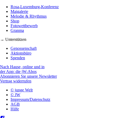
Rosa-Luxemburg-Konferenz
Maigalerie
Melodie & Rhythmus
Shop
Fotowettbewerb
Granma
→ Unterstützen
Genossenschaft
Aktionsbüro
Spenden
Nach Hause, online und in
der App: die jW-Abos
Abonnieren Sie unsere Newsletter
Vertrag widerrufen
© junge Welt
© JW
Impressum/Datenschutz
AGB
Hilfe