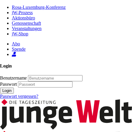
Zum
Rosa-Luxemburg-Konferenz
Inhalt
jW-Prozess
der
Aktionsbüro
Seite
Genossenschaft
Veranstaltungen
jW-Shop
Abo
Spende
Login
Benutzername
Passwort
Login
Passwort vergessen?