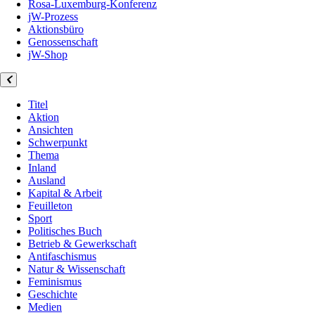
Rosa-Luxemburg-Konferenz
jW-Prozess
Aktionsbüro
Genossenschaft
jW-Shop
Titel
Aktion
Ansichten
Schwerpunkt
Thema
Inland
Ausland
Kapital & Arbeit
Feuilleton
Sport
Politisches Buch
Betrieb & Gewerkschaft
Antifaschismus
Natur & Wissenschaft
Feminismus
Geschichte
Medien