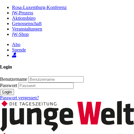
Zum
Rosa-Luxemburg-Konferenz
Inhalt
jW-Prozess
der
Aktionsbüro
Seite
Genossenschaft
Veranstaltungen
jW-Shop
Abo
Spende
Login
Benutzername
Passwort
Login
Passwort vergessen?