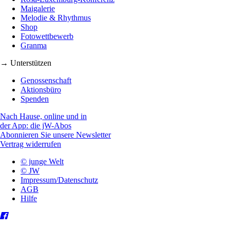
Maigalerie
Melodie & Rhythmus
Shop
Fotowettbewerb
Granma
→ Unterstützen
Genossenschaft
Aktionsbüro
Spenden
Nach Hause, online und in
der App: die jW-Abos
Abonnieren Sie unsere Newsletter
Vertrag widerrufen
© junge Welt
© JW
Impressum/Datenschutz
AGB
Hilfe