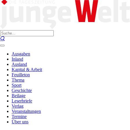
Ausgaben
Inland
Ausland
Kapital & Arbeit
Feuilleton
Thema
Sport
Geschichte
Beilage
Leserbriefe
Verlag
Veranstaltungen
Termine
Über uns