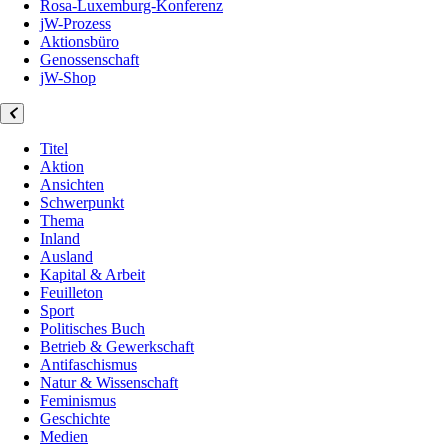
Rosa-Luxemburg-Konferenz
jW-Prozess
Aktionsbüro
Genossenschaft
jW-Shop
Titel
Aktion
Ansichten
Schwerpunkt
Thema
Inland
Ausland
Kapital & Arbeit
Feuilleton
Sport
Politisches Buch
Betrieb & Gewerkschaft
Antifaschismus
Natur & Wissenschaft
Feminismus
Geschichte
Medien